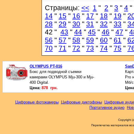
Страницы:
<<
1
"
2
"
3
"
4
"
14
"
15
"
16
"
17
"
18
"
19
"
2
28
"
29
"
30
"
31
"
32
"
33
"
3
42 "
43
"
44
"
45
"
46
"
47
"
4
56
"
57
"
58
"
59
"
60
"
61
"
6
70
"
71
"
72
"
73
"
74
"
75
"
7
OLYMPUS PT-016
SanD
Бокс для подводной съемки
Карт
камерами OLYMPUS Mju-300 и Mju-
Pro 
400 Digital.
Мб/с
Цена:
878 грн.
Цен
Цифровые фотокамеры
Цифровые диктофоны
Цифровые ауди
Портативное аудио
Нов
Copyright 
Перепечатка материалов возм