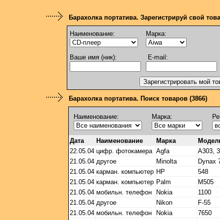
Барахолка портатива. Зарегистрируй свой тов
Наименование:
Марка:
Ваше имя (ник):
E-mail:
Барахолка портатива. Поиск товаров (3866)
Наименование:
Марка:
Ре
Дата
Наименование
Марка
Модел
22.05.04
цифр. фотокамера
Agfa
A303, 3
21.05.04
другое
Minolta
Dynax 
21.05.04
карман. компьютер
HP
548
21.05.04
карман. компьютер
Palm
M505
21.05.04
мобильн. телефон
Nokia
1100
21.05.04
другое
Nikon
F-55
21.05.04
мобильн. телефон
Nokia
7650