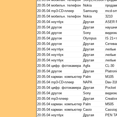
20.05.04
мобильн. телефон
Nokia
продам 
20.05.04
mp3-CD-плеер
Samsung
mcd-s
20.05.04
мобильн. телефон
Nokia
3210
20.05.04
ноутбук
Другая
ASER P
20.05.04
другое
Другая
наушн
20.05.04
другое
Sony
видео
20.05.04
другое
Olympus
IS 21+
20.05.04
другое
Другая
Сетева
20.05.04
ноутбук
Другая
любые
20.05.04
ноутбук
Другая
любые
20.05.04
ноутбук
Другая
любые
20.05.04
цифр. фотокамера
Agfa
CL-30
20.05.04
другое
Другая
Platron
20.05.04
карман. компьютер
Palm
M105
20.05.04
mp3-CD-плеер
NAPA
Dav-31
20.05.04
цифр. фотокамера
Другая
Pocket
20.05.04
другое
Sony
видеок
20.05.04
mp3-плеер
Другая
Creati
20.05.04
карман. компьютер
Palm
M505
20.05.04
карман. компьютер
Casio
Cassiop
20.05.04
ноутбук
Другая
PEN T