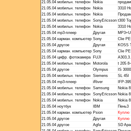
21.05.04
мобильн. телефон
Nokia
прода
21.05.04
мобильн. телефон
Nokia
3310 Но
21.05.04
мобильн. телефон
Nokia
Продам
21.05.04
мобильн. телефон
SonyEricsson
t300 Т
21.05.04
мобильн. телефон
Nokia
3310 Н
21.05.04
mp3-плеер
Другая
MP3+US
21.05.04
карман. компьютер
Sony
Clie P
21.05.04
другое
Другая
KOSS 
21.05.04
карман. компьютер
Sony
Clie P
21.05.04
цифр. фотокамера
FUJI
A303,3.
21.05.04
мобильн. телефон
Motorola
t 205 8
21.05.04
другое
Olympus
IS 300
21.05.04
мобильн. телефон
Siemens
SL 45I
21.05.04
mp3-плеер
iRiver
IFP-39
21.05.04
мобильн. телефон
Samsung
Nokia 
21.05.04
мобильн. телефон
SonyEricsson
Nokia 
21.05.04
мобильн. телефон
Nokia
Nokia 
21.05.04
ноутбук
IBM
Пень3
21.05.04
карман. компьютер
Psion
Куплю
21.05.04
другое
Другая
Куплю
21.05.04
другое
Agfa
SD Apa
21.05.04
мобильн. телефон
SonyEricsson
Продам