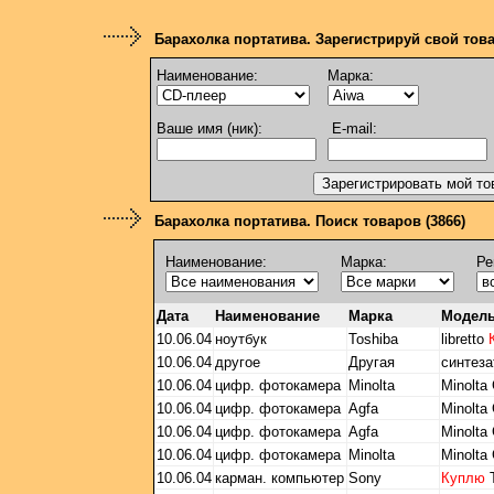
Барахолка портатива. Зарегистрируй свой тов
Наименование:
Марка:
Ваше имя (ник):
E-mail:
Барахолка портатива. Поиск товаров (3866)
Наименование:
Марка:
Ре
Дата
Наименование
Марка
Модел
10.06.04
ноутбук
Toshiba
libretto
10.06.04
другое
Другая
синтез
10.06.04
цифр. фотокамера
Minolta
Minolta
10.06.04
цифр. фотокамера
Agfa
Minolta
10.06.04
цифр. фотокамера
Agfa
Minolta
10.06.04
цифр. фотокамера
Minolta
Minolta
10.06.04
карман. компьютер
Sony
Куплю
T