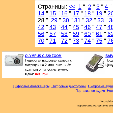
Страницы:
<<
1
"
2
"
3
"
4
"
14
"
15
"
16
"
17
"
18
"
19
"
2
28 "
29
"
30
"
31
"
32
"
33
"
3
42
"
43
"
44
"
45
"
46
"
47
"
4
56
"
57
"
58
"
59
"
60
"
61
"
6
70
"
71
"
72
"
73
"
74
"
75
"
7
OLYMPUS C-220 ZOOM
БАР
Недорогая цифровая камера с
Прод
матрицей на 2 млн. пикс. и 3х
Цен
кратным оптическим зумом.
Цена:
нет грн.
Цифровые фотокамеры
Цифровые диктофоны
Цифровые ауди
Портативное аудио
Нов
Copyright 
Перепечатка материалов возм