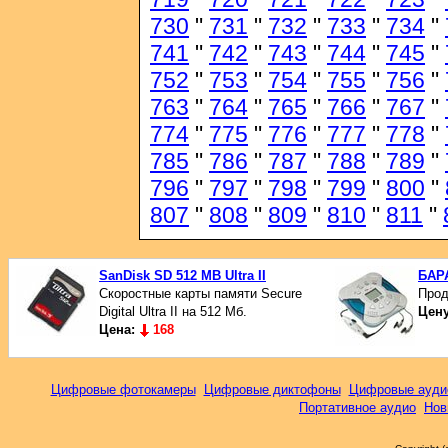
730
"
731
"
732
"
733
"
734
"
741
"
742
"
743
"
744
"
745
"
752
"
753
"
754
"
755
"
756
"
763
"
764
"
765
"
766
"
767
"
774
"
775
"
776
"
777
"
778
"
785
"
786
"
787
"
788
"
789
"
796
"
797
"
798
"
799
"
800
"
807
"
808
"
809
"
810
"
811
"
SanDisk SD 512 MB Ultra II
БАР
Скоростные карты памяти Secure
Прод
Digital Ultra II на 512 Мб.
Цен
Цена:
168
Цифровые фотокамеры
Цифровые диктофоны
Цифровые ауди
Портативное аудио
Нов