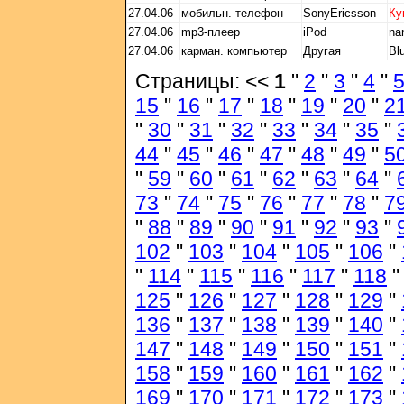
27.04.06
мобильн. телефон
SonyEricsson
Ку
27.04.06
mp3-плеер
iPod
na
27.04.06
карман. компьютер
Другая
Bl
Страницы: <<
1
"
2
"
3
"
4
"
15
"
16
"
17
"
18
"
19
"
20
"
2
"
30
"
31
"
32
"
33
"
34
"
35
"
44
"
45
"
46
"
47
"
48
"
49
"
5
"
59
"
60
"
61
"
62
"
63
"
64
"
73
"
74
"
75
"
76
"
77
"
78
"
7
"
88
"
89
"
90
"
91
"
92
"
93
"
102
"
103
"
104
"
105
"
106
"
"
114
"
115
"
116
"
117
"
118
125
"
126
"
127
"
128
"
129
"
136
"
137
"
138
"
139
"
140
"
147
"
148
"
149
"
150
"
151
"
158
"
159
"
160
"
161
"
162
"
169
"
170
"
171
"
172
"
173
"