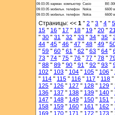
09.03.05
карман. компьютер
Casio
BE-30
09.03.05
мобильн. телефон
Nokia
6600 
09.03.05
мобильн. телефон
Nokia
6600 
Страницы: <<
1
"
2
"
3
"
4
"
15
"
16
"
17
"
18
"
19
"
20
"
2
"
30
"
31
"
32
"
33
"
34
"
35
"
44
"
45
"
46
"
47
"
48
"
49
"
5
"
59
"
60
"
61
"
62
"
63
"
64
"
73
"
74
"
75
"
76
"
77
"
78
"
7
"
88
"
89
"
90
"
91
"
92
"
93
"
102
"
103
"
104
"
105
"
106
"
"
114
"
115
"
116
"
117
"
118
125
"
126
"
127
"
128
"
129
"
136
"
137
"
138
"
139
"
140
"
147
"
148
"
149
"
150
"
151
"
158
"
159
"
160
"
161
"
162
"
169
"
170
"
171
"
172
"
173
"