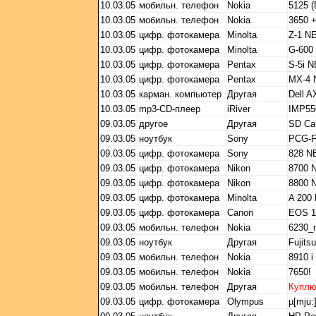
10.03.05
мобильн. телефон
Nokia
5125 
10.03.05
мобильн. телефон
Nokia
3650 
10.03.05
цифр. фотокамера
Minolta
Z-1 N
10.03.05
цифр. фотокамера
Minolta
G-600
10.03.05
цифр. фотокамера
Pentax
S-5i 
10.03.05
цифр. фотокамера
Pentax
MX-4
10.03.05
карман. компьютер
Другая
Dell A
10.03.05
mp3-CD-плеер
iRiver
IMP55
09.03.05
другое
Другая
SD Ca
09.03.05
ноутбук
Sony
PCG-
09.03.05
цифр. фотокамера
Sony
828 
09.03.05
цифр. фотокамера
Nikon
8700 
09.03.05
цифр. фотокамера
Nikon
8800 
09.03.05
цифр. фотокамера
Minolta
A 200
09.03.05
цифр. фотокамера
Canon
EOS 1
09.03.05
мобильн. телефон
Nokia
6230_
09.03.05
ноутбук
Другая
Fujit
09.03.05
мобильн. телефон
Nokia
8910 i
09.03.05
мобильн. телефон
Nokia
7650!
09.03.05
мобильн. телефон
Другая
Купл
09.03.05
цифр. фотокамера
Olympus
µ[mju:]