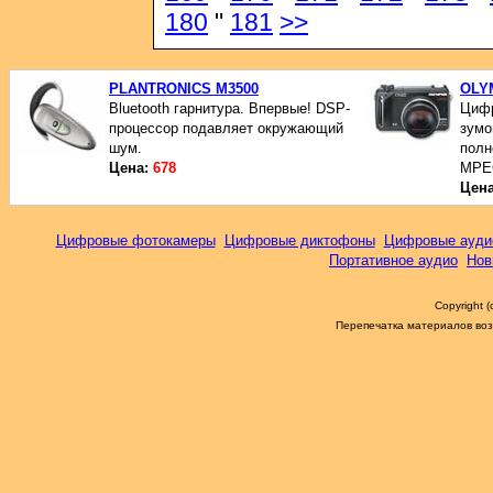
180
"
181
>>
PLANTRONICS M3500
OLY
Bluetooth гарнитура. Впервые! DSP-
Цифр
процессор подавляет окружающий
зумо
шум.
полн
Цена:
678
MPE
Цен
Цифровые фотокамеры
Цифровые диктофоны
Цифровые ауди
Портативное аудио
Нов
Copyright 
Перепечатка материалов возм