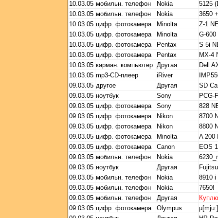
10.03.05
мобильн. телефон
Nokia
5125 
10.03.05
мобильн. телефон
Nokia
3650 
10.03.05
цифр. фотокамера
Minolta
Z-1 N
10.03.05
цифр. фотокамера
Minolta
G-600
10.03.05
цифр. фотокамера
Pentax
S-5i 
10.03.05
цифр. фотокамера
Pentax
MX-4
10.03.05
карман. компьютер
Другая
Dell A
10.03.05
mp3-CD-плеер
iRiver
IMP55
09.03.05
другое
Другая
SD Ca
09.03.05
ноутбук
Sony
PCG-
09.03.05
цифр. фотокамера
Sony
828 
09.03.05
цифр. фотокамера
Nikon
8700 
09.03.05
цифр. фотокамера
Nikon
8800 
09.03.05
цифр. фотокамера
Minolta
A 200
09.03.05
цифр. фотокамера
Canon
EOS 1
09.03.05
мобильн. телефон
Nokia
6230_
09.03.05
ноутбук
Другая
Fujit
09.03.05
мобильн. телефон
Nokia
8910 i
09.03.05
мобильн. телефон
Nokia
7650!
09.03.05
мобильн. телефон
Другая
Купл
09.03.05
цифр. фотокамера
Olympus
µ[mju:]