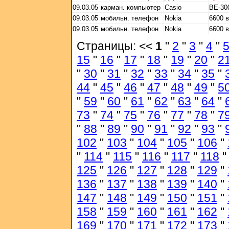
09.03.05
карман. компьютер
Casio
BE-30
09.03.05
мобильн. телефон
Nokia
6600 
09.03.05
мобильн. телефон
Nokia
6600 
Страницы: <<
1
"
2
"
3
"
4
"
15
"
16
"
17
"
18
"
19
"
20
"
2
"
30
"
31
"
32
"
33
"
34
"
35
"
44
"
45
"
46
"
47
"
48
"
49
"
5
"
59
"
60
"
61
"
62
"
63
"
64
"
73
"
74
"
75
"
76
"
77
"
78
"
7
"
88
"
89
"
90
"
91
"
92
"
93
"
102
"
103
"
104
"
105
"
106
"
"
114
"
115
"
116
"
117
"
118
125
"
126
"
127
"
128
"
129
"
136
"
137
"
138
"
139
"
140
"
147
"
148
"
149
"
150
"
151
"
158
"
159
"
160
"
161
"
162
"
169
"
170
"
171
"
172
"
173
"