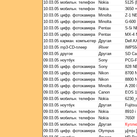
10.03.05
мобильн. телефон
Nokia
5125 
10.03.05
мобильн. телефон
Nokia
3650 
10.03.05
цифр. фотокамера
Minolta
Z-1 N
10.03.05
цифр. фотокамера
Minolta
G-600
10.03.05
цифр. фотокамера
Pentax
S-5i 
10.03.05
цифр. фотокамера
Pentax
MX-4
10.03.05
карман. компьютер
Другая
Dell A
10.03.05
mp3-CD-плеер
iRiver
IMP55
09.03.05
другое
Другая
SD Ca
09.03.05
ноутбук
Sony
PCG-
09.03.05
цифр. фотокамера
Sony
828 
09.03.05
цифр. фотокамера
Nikon
8700 
09.03.05
цифр. фотокамера
Nikon
8800 
09.03.05
цифр. фотокамера
Minolta
A 200
09.03.05
цифр. фотокамера
Canon
EOS 1
09.03.05
мобильн. телефон
Nokia
6230_
09.03.05
ноутбук
Другая
Fujit
09.03.05
мобильн. телефон
Nokia
8910 i
09.03.05
мобильн. телефон
Nokia
7650!
09.03.05
мобильн. телефон
Другая
Купл
09.03.05
цифр. фотокамера
Olympus
µ[mju:]