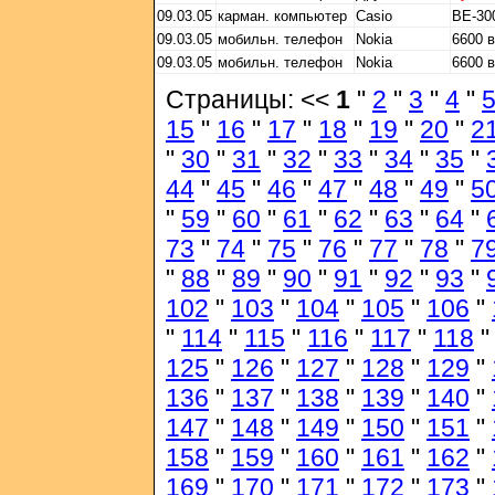
09.03.05
карман. компьютер
Casio
BE-30
09.03.05
мобильн. телефон
Nokia
6600 
09.03.05
мобильн. телефон
Nokia
6600 
Страницы: <<
1
"
2
"
3
"
4
"
15
"
16
"
17
"
18
"
19
"
20
"
2
"
30
"
31
"
32
"
33
"
34
"
35
"
44
"
45
"
46
"
47
"
48
"
49
"
5
"
59
"
60
"
61
"
62
"
63
"
64
"
73
"
74
"
75
"
76
"
77
"
78
"
7
"
88
"
89
"
90
"
91
"
92
"
93
"
102
"
103
"
104
"
105
"
106
"
"
114
"
115
"
116
"
117
"
118
125
"
126
"
127
"
128
"
129
"
136
"
137
"
138
"
139
"
140
"
147
"
148
"
149
"
150
"
151
"
158
"
159
"
160
"
161
"
162
"
169
"
170
"
171
"
172
"
173
"