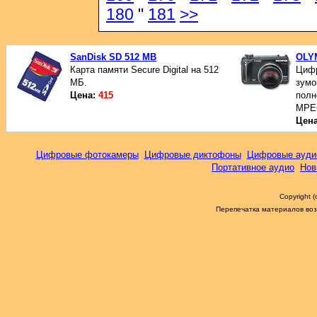
180
"
181
>>
SanDisk SD 512 MB
OLY
Карта памяти Secure Digital на 512
Цифр
МБ.
зумо
Цена:
415
полн
MPE
Цен
Цифровые фотокамеры
Цифровые диктофоны
Цифровые ауди
Портативное аудио
Нов
Copyright 
Перепечатка материалов возм