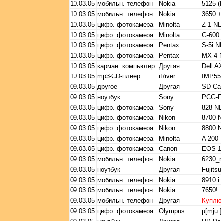
10.03.05
мобильн. телефон
Nokia
5125 
10.03.05
мобильн. телефон
Nokia
3650 
10.03.05
цифр. фотокамера
Minolta
Z-1 N
10.03.05
цифр. фотокамера
Minolta
G-600
10.03.05
цифр. фотокамера
Pentax
S-5i 
10.03.05
цифр. фотокамера
Pentax
MX-4
10.03.05
карман. компьютер
Другая
Dell A
10.03.05
mp3-CD-плеер
iRiver
IMP55
09.03.05
другое
Другая
SD Ca
09.03.05
ноутбук
Sony
PCG-
09.03.05
цифр. фотокамера
Sony
828 
09.03.05
цифр. фотокамера
Nikon
8700 
09.03.05
цифр. фотокамера
Nikon
8800 
09.03.05
цифр. фотокамера
Minolta
A 200
09.03.05
цифр. фотокамера
Canon
EOS 1
09.03.05
мобильн. телефон
Nokia
6230_
09.03.05
ноутбук
Другая
Fujit
09.03.05
мобильн. телефон
Nokia
8910 i
09.03.05
мобильн. телефон
Nokia
7650!
09.03.05
мобильн. телефон
Другая
Купл
09.03.05
цифр. фотокамера
Olympus
µ[mju:]