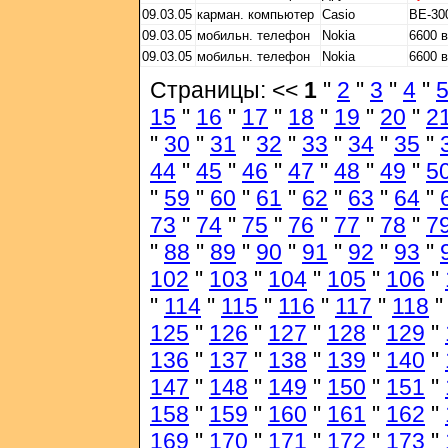
09.03.05
карман. компьютер
Casio
BE-30
09.03.05
мобильн. телефон
Nokia
6600 
09.03.05
мобильн. телефон
Nokia
6600 
Страницы: <<
1
"
2
"
3
"
4
"
15
"
16
"
17
"
18
"
19
"
20
"
2
"
30
"
31
"
32
"
33
"
34
"
35
"
44
"
45
"
46
"
47
"
48
"
49
"
5
"
59
"
60
"
61
"
62
"
63
"
64
"
73
"
74
"
75
"
76
"
77
"
78
"
7
"
88
"
89
"
90
"
91
"
92
"
93
"
102
"
103
"
104
"
105
"
106
"
"
114
"
115
"
116
"
117
"
118
125
"
126
"
127
"
128
"
129
"
136
"
137
"
138
"
139
"
140
"
147
"
148
"
149
"
150
"
151
"
158
"
159
"
160
"
161
"
162
"
169
"
170
"
171
"
172
"
173
"