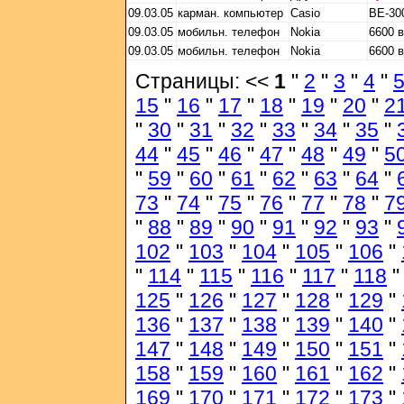
09.03.05
карман. компьютер
Casio
BE-30
09.03.05
мобильн. телефон
Nokia
6600 
09.03.05
мобильн. телефон
Nokia
6600 
Страницы: <<
1
"
2
"
3
"
4
"
15
"
16
"
17
"
18
"
19
"
20
"
2
"
30
"
31
"
32
"
33
"
34
"
35
"
44
"
45
"
46
"
47
"
48
"
49
"
5
"
59
"
60
"
61
"
62
"
63
"
64
"
73
"
74
"
75
"
76
"
77
"
78
"
7
"
88
"
89
"
90
"
91
"
92
"
93
"
102
"
103
"
104
"
105
"
106
"
"
114
"
115
"
116
"
117
"
118
125
"
126
"
127
"
128
"
129
"
136
"
137
"
138
"
139
"
140
"
147
"
148
"
149
"
150
"
151
"
158
"
159
"
160
"
161
"
162
"
169
"
170
"
171
"
172
"
173
"