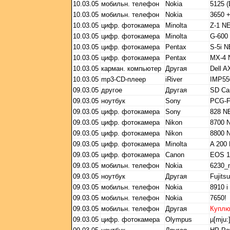
10.03.05
мобильн. телефон
Nokia
5125 
10.03.05
мобильн. телефон
Nokia
3650 
10.03.05
цифр. фотокамера
Minolta
Z-1 N
10.03.05
цифр. фотокамера
Minolta
G-600
10.03.05
цифр. фотокамера
Pentax
S-5i 
10.03.05
цифр. фотокамера
Pentax
MX-4
10.03.05
карман. компьютер
Другая
Dell A
10.03.05
mp3-CD-плеер
iRiver
IMP55
09.03.05
другое
Другая
SD Ca
09.03.05
ноутбук
Sony
PCG-
09.03.05
цифр. фотокамера
Sony
828 
09.03.05
цифр. фотокамера
Nikon
8700 
09.03.05
цифр. фотокамера
Nikon
8800 
09.03.05
цифр. фотокамера
Minolta
A 200
09.03.05
цифр. фотокамера
Canon
EOS 1
09.03.05
мобильн. телефон
Nokia
6230_
09.03.05
ноутбук
Другая
Fujit
09.03.05
мобильн. телефон
Nokia
8910 i
09.03.05
мобильн. телефон
Nokia
7650!
09.03.05
мобильн. телефон
Другая
Купл
09.03.05
цифр. фотокамера
Olympus
µ[mju:]