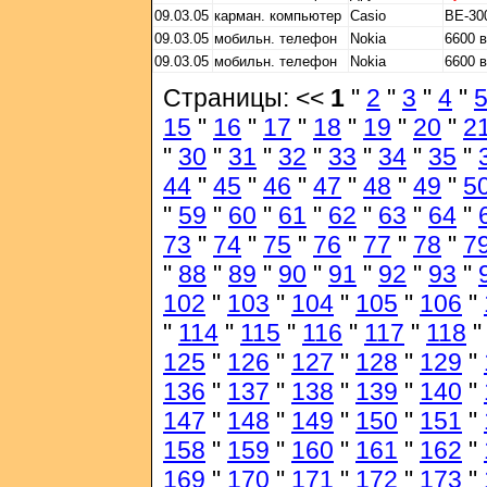
09.03.05
карман. компьютер
Casio
BE-30
09.03.05
мобильн. телефон
Nokia
6600 
09.03.05
мобильн. телефон
Nokia
6600 
Страницы: <<
1
"
2
"
3
"
4
"
15
"
16
"
17
"
18
"
19
"
20
"
2
"
30
"
31
"
32
"
33
"
34
"
35
"
44
"
45
"
46
"
47
"
48
"
49
"
5
"
59
"
60
"
61
"
62
"
63
"
64
"
73
"
74
"
75
"
76
"
77
"
78
"
7
"
88
"
89
"
90
"
91
"
92
"
93
"
102
"
103
"
104
"
105
"
106
"
"
114
"
115
"
116
"
117
"
118
125
"
126
"
127
"
128
"
129
"
136
"
137
"
138
"
139
"
140
"
147
"
148
"
149
"
150
"
151
"
158
"
159
"
160
"
161
"
162
"
169
"
170
"
171
"
172
"
173
"