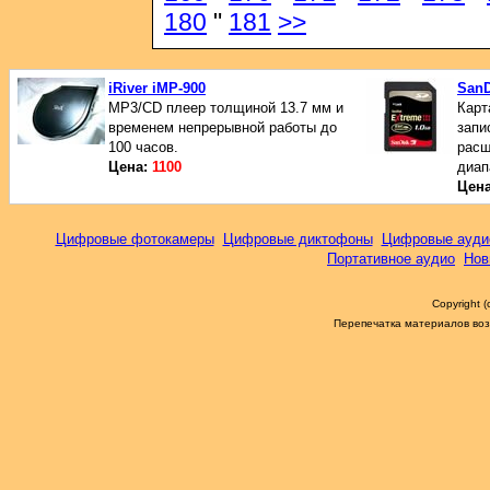
180
"
181
>>
iRiver iMP-900
SanD
МР3/CD плеер толщиной 13.7 мм и
Карт
временем непрерывной работы до
запи
100 часов.
расш
Цена:
1100
диап
Цен
Цифровые фотокамеры
Цифровые диктофоны
Цифровые ауди
Портативное аудио
Нов
Copyright 
Перепечатка материалов возм