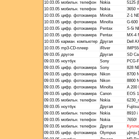
10.03.05
мобильн. телефон
Nokia
5125 
10.03.05
мобильн. телефон
Nokia
3650 
10.03.05
цифр. фотокамера
Minolta
Z-1 N
10.03.05
цифр. фотокамера
Minolta
G-600
10.03.05
цифр. фотокамера
Pentax
S-5i 
10.03.05
цифр. фотокамера
Pentax
MX-4
10.03.05
карман. компьютер
Другая
Dell A
10.03.05
mp3-CD-плеер
iRiver
IMP55
09.03.05
другое
Другая
SD Ca
09.03.05
ноутбук
Sony
PCG-
09.03.05
цифр. фотокамера
Sony
828 
09.03.05
цифр. фотокамера
Nikon
8700 
09.03.05
цифр. фотокамера
Nikon
8800 
09.03.05
цифр. фотокамера
Minolta
A 200
09.03.05
цифр. фотокамера
Canon
EOS 1
09.03.05
мобильн. телефон
Nokia
6230_
09.03.05
ноутбук
Другая
Fujit
09.03.05
мобильн. телефон
Nokia
8910 i
09.03.05
мобильн. телефон
Nokia
7650!
09.03.05
мобильн. телефон
Другая
Купл
09.03.05
цифр. фотокамера
Olympus
µ[mju:]