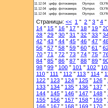
11.12.04
цифр. фотокамера
Olympus
OLYM
11.12.04
цифр. фотокамера
Olympus
OLYM
11.12.04
цифр. фотокамера
Olympus
OLYM
Страницы:
<<
1
"
2
"
3
"
4
"
14
"
15
"
16
"
17
"
18
"
19
"
2
28
"
29
"
30
"
31
"
32
"
33
"
3
42
"
43
"
44
"
45
"
46
"
47
"
4
56
"
57
"
58
"
59
"
60
"
61
"
6
70
"
71
"
72
"
73
"
74
"
75
"
7
84
"
85
"
86
"
87
"
88
"
89
"
9
98
"
99
"
100
"
101
"
102
"
10
110
"
111
"
112
"
113
"
114
"
1
122
"
123
"
124
"
125
"
126
"
133
"
134
"
135
"
136
"
137
"
144
"
145
"
146
"
147
"
148
"
155
"
156
"
157
"
158
"
159
"
166
"
167
"
168
"
169
"
170
"