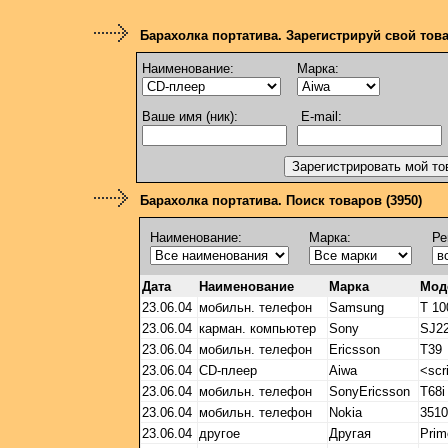
Барахолка портатива. Зарегистрируй свой тов
Наименование:
Марка:
Ваше имя (ник):
E-mail:
Барахолка портатива. Поиск товаров (3950)
Наименование:
Марка:
Ре
Дата
Наименование
Марка
Мод
23.06.04
мобильн. телефон
Samsung
T 10
23.06.04
карман. компьютер
Sony
SJ2
23.06.04
мобильн. телефон
Ericsson
T39
23.06.04
CD-плеер
Aiwa
<scr
23.06.04
мобильн. телефон
SonyEricsson
T68i
23.06.04
мобильн. телефон
Nokia
3510
23.06.04
другое
Другая
Prim