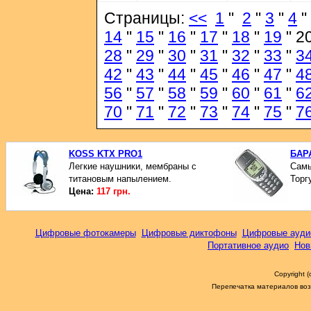
Страницы:
<<
1
"
2
"
3
"
4
"
14
"
15
"
16
"
17
"
18
"
19
" 2
28
"
29
"
30
"
31
"
32
"
33
"
3
42
"
43
"
44
"
45
"
46
"
47
"
4
56
"
57
"
58
"
59
"
60
"
61
"
6
70
"
71
"
72
"
73
"
74
"
75
"
7
KOSS KTX PRO1
БАР
Легкие наушники, мембраны с
Самы
титановым напылением.
Торг
Цена:
117 грн.
Цифровые фотокамеры
Цифровые диктофоны
Цифровые ауди
Портативное аудио
Нов
Copyright 
Перепечатка материалов возм