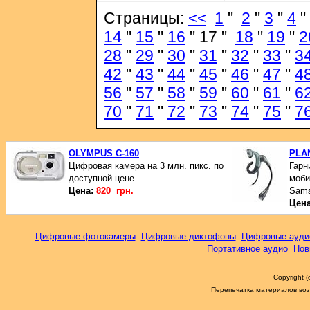
Страницы:
<<
1
"
2
"
3
"
4
"
14
"
15
"
16
" 17 "
18
"
19
"
2
28
"
29
"
30
"
31
"
32
"
33
"
3
42
"
43
"
44
"
45
"
46
"
47
"
4
56
"
57
"
58
"
59
"
60
"
61
"
6
70
"
71
"
72
"
73
"
74
"
75
"
7
OLYMPUS C-160
PLA
Цифровая камера на 3 млн. пикс. по
Гарн
доступной цене.
моби
Цена:
820 грн.
Sams
Цен
Цифровые фотокамеры
Цифровые диктофоны
Цифровые ауди
Портативное аудио
Нов
Copyright 
Перепечатка материалов возм