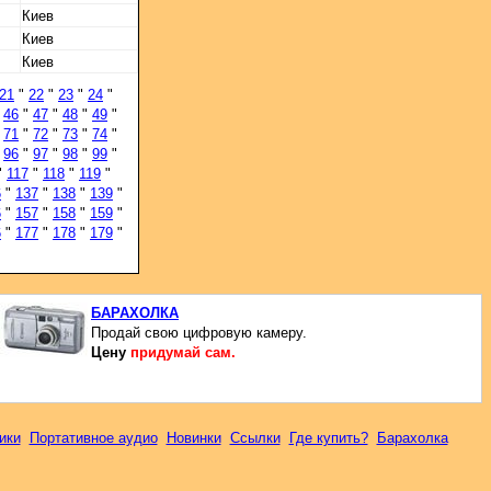
Киев
Киев
Киев
21
"
22
"
23
"
24
"
"
46
"
47
"
48
"
49
"
"
71
"
72
"
73
"
74
"
"
96
"
97
"
98
"
99
"
"
117
"
118
"
119
"
6
"
137
"
138
"
139
"
6
"
157
"
158
"
159
"
6
"
177
"
178
"
179
"
БАРАХОЛКА
Продай свою цифровую камеру.
Цену
придумай сам.
ики
Портативное аудио
Новинки
Ссылки
Где купить?
Барахолка