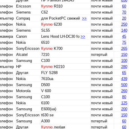
Другая
HP Pavilion ze4145
почти новый
850
телефон
Ericsson
Куплю
R310
почти новый
60
телефон
Siemens
C62
почти новый
70
мпьютер
Compaq
для PocketPC свежий
>>
почти новый
20
телефон
Nokia
Куплю
6230
почти новый
250
телефон
Siemens
SL55
почти новый
140
окамера
Canon
Lens Hood LH-DC30 fo
>>
почти новый
45
телефон
Nokia
6510
почти новый
75
телефон
SonyEricsson
Куплю
K700
почти новый
265
телефон
Alcatel
7210
потертый
150
телефон
Samsung
C100
почти новый
100
мпьютер
HP
Куплю
H2210
почти новый
280
телефон
Другая
FLY S288
почти новый
65
телефон
Nokia
7610ua
почти новый
439
телефон
Samsung
D500
почти новый
500
телефон
Motorola
V 600
почти новый
260
телефон
Samsung
С100
почти новый
80
телефон
Nokia
6100
почти новый
125
телефон
Samsung
E600(ua)
почти новый
200
телефон
SonyEricsson
t630 se
почти новый
150
телефон
Samsung
A300
потертый
60
телефон
Другая
Куплю
любая
потертый
60