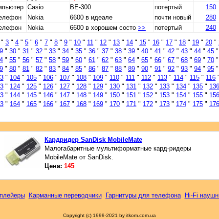
мпьютер
Casio
BE-300
потертый
150
телефон
Nokia
6600 в идеале
почти новый
280
телефон
Nokia
6600 в хорошем состо
>>
потертый
240
"
3
"
4
"
5
"
6
"
7
"
8
"
9
"
10
"
11
"
12
"
13
"
14
"
15
"
16
"
17
"
18
"
19
"
20
"
9
"
30
"
31
"
32
"
33
"
34
"
35
"
36
"
37
"
38
"
39
"
40
"
41
"
42
"
43
"
44
"
45
4
"
55
"
56
"
57
"
58
"
59
"
60
"
61
"
62
"
63
"
64
"
65
"
66
"
67
"
68
"
69
"
70
9
"
80
"
81
"
82
"
83
"
84
"
85
"
86
"
87
"
88
"
89
"
90
"
91
"
92
"
93
"
94
"
95
3
"
104
"
105
"
106
"
107
"
108
"
109
"
110
"
111
"
112
"
113
"
114
"
115
"
116
3
"
124
"
125
"
126
"
127
"
128
"
129
"
130
"
131
"
132
"
133
"
134
"
135
"
13
3
"
144
"
145
"
146
"
147
"
148
"
149
"
150
"
151
"
152
"
153
"
154
"
155
"
15
3
"
164
"
165
"
166
"
167
"
168
"
169
"
170
"
171
"
172
"
173
"
174
"
175
"
17
Кардридер SanDisk MobileMate
Малогабаритные мультиформатные кард-ридеры
MobileMate от SanDisk.
Цена:
145
плейеры
Карманные переводчики
Гарнитуры для телефона
Hi-Fi наушн
Copyright (c) 1999-2021 by itkom.com.ua