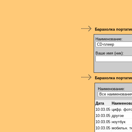
Барахолка портати
Наименование:
Ваше имя (ник):
Барахолка портатив
Наименование:
Дата
Наименов
10.03.05
цифр. фот
10.03.05
другое
10.03.05
ноутбук
10.03.05
мобильн. 