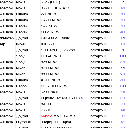
телефон
Nokia
5125 (DCC)
почти новый
25
телефон
Nokia
3650 + HF и АЗУ
почти новый
180
окамера
Minolta
Z-1 NEW
почти новый
300
окамера
Minolta
G-600 NEW
почти новый
360
окамера
Pentax
S-5i NEW
почти новый
360
окамера
Pentax
MX-4 NEW
почти новый
400
мпьютер
Другая
Dell AXIM5 Basic
потертый
170
еер
iRiver
IMP550
потертый
120
Другая
SD Card PQI 256mb
почти новый
30
Sony
PCG-FRV31
потертый
1100
окамера
Sony
828 NEW
почти новый
830
окамера
Nikon
8700 NEW
почти новый
770
окамера
Nikon
8800 NEW
почти новый
920
окамера
Minolta
A 200 NEW
почти новый
800
окамера
Canon
EOS 10 D NEW
почти новый
1200
телефон
Nokia
6230_new
почти новый
310
Другая
Fujitsu-Siemens E711
>>
почти новый
650
телефон
Nokia
8910 i
почти новый
250
телефон
Nokia
7650!
потертый
140
телефон
Другая
Куплю
ММС 128МB
потертый
13
окамера
Olympus
µ[mju:] 300 Digital
почти новый
185