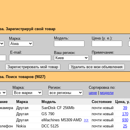
ва. Зарегистрируй свой товар
Модель:
Цена (у. е.):
Марка:
E-mail:
Примечание:
Ваш регион:
а. Поиск товаров (9027)
Марка:
Регион:
Сортировка по:
цене
|
модели
ание
Марка
Модель
Состояние
Цена, у.
окамера
Другая
SanDisk CF 256Mb
почти новый
39
Другая
GS 790
почти новый
170
Другая
eMachines M5309 AMD
>>
почти новый
930
телефон
Nokia
DCC 5125
почти новый
25