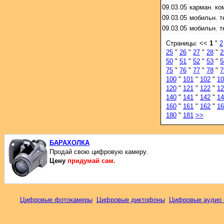
09.03.05
карман. ко
09.03.05
мобильн. 
09.03.05
мобильн. 
Страницы: <<
1
"
2
25
"
26
"
27
"
28
"
2
50
"
51
"
52
"
53
"
5
75
"
76
"
77
"
78
"
7
100
"
101
"
102
"
10
120
"
121
"
122
"
12
140
"
141
"
142
"
14
160
"
161
"
162
"
16
180
"
181
>>
БАРАХОЛКА
Продай свою цифровую камеру.
Цену
придумай сам.
Цифровые фотокамеры
Цифровые диктофоны
Цифровые аудио 