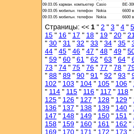
09.03.05
карман. компьютер
Casio
BE-30
09.03.05
мобильн. телефон
Nokia
6600 
09.03.05
мобильн. телефон
Nokia
6600 
Страницы: <<
1
"
2
"
3
"
4
"
15
"
16
"
17
"
18
"
19
"
20
"
2
"
30
"
31
"
32
"
33
"
34
"
35
"
44
"
45
"
46
"
47
"
48
"
49
"
5
"
59
"
60
"
61
"
62
"
63
"
64
"
73
"
74
"
75
"
76
"
77
"
78
"
7
"
88
"
89
"
90
"
91
"
92
"
93
"
102
"
103
"
104
"
105
"
106
"
"
114
"
115
"
116
"
117
"
118
125
"
126
"
127
"
128
"
129
"
136
"
137
"
138
"
139
"
140
"
147
"
148
"
149
"
150
"
151
"
158
"
159
"
160
"
161
"
162
"
169
"
170
"
171
"
172
"
173
"