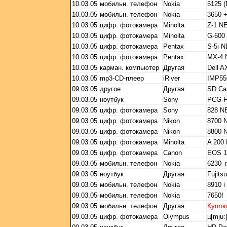
10.03.05
мобильн. телефон
Nokia
5125 
10.03.05
мобильн. телефон
Nokia
3650 
10.03.05
цифр. фотокамера
Minolta
Z-1 N
10.03.05
цифр. фотокамера
Minolta
G-600
10.03.05
цифр. фотокамера
Pentax
S-5i 
10.03.05
цифр. фотокамера
Pentax
MX-4
10.03.05
карман. компьютер
Другая
Dell A
10.03.05
mp3-CD-плеер
iRiver
IMP55
09.03.05
другое
Другая
SD Ca
09.03.05
ноутбук
Sony
PCG-
09.03.05
цифр. фотокамера
Sony
828 
09.03.05
цифр. фотокамера
Nikon
8700 
09.03.05
цифр. фотокамера
Nikon
8800 
09.03.05
цифр. фотокамера
Minolta
A 200
09.03.05
цифр. фотокамера
Canon
EOS 1
09.03.05
мобильн. телефон
Nokia
6230_
09.03.05
ноутбук
Другая
Fujit
09.03.05
мобильн. телефон
Nokia
8910 i
09.03.05
мобильн. телефон
Nokia
7650!
09.03.05
мобильн. телефон
Другая
Купл
09.03.05
цифр. фотокамера
Olympus
µ[mju:]