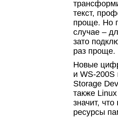
трансформи
текст, про
проще. Но п
случае – д
зато подкл
раз проще.
Новые циф
и WS-200S 
Storage Dev
также Linu
значит, что
ресурсы па