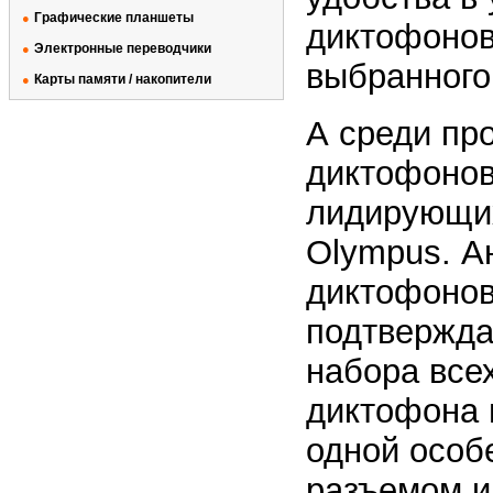
Графические планшеты
●
диктофонов
Электронные переводчики
●
выбранного
Карты памяти / накопители
●
А среди пр
диктофонов
лидирующих
Olympus. А
диктофоно
подтвержда
набора все
диктофона 
одной особ
разъемом и