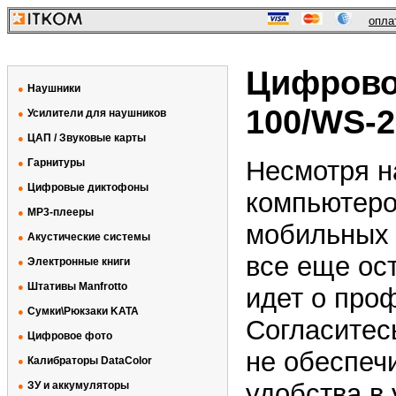
опла
Цифрово
Наушники
●
100/WS-
Усилители для наушников
●
ЦАП / Звуковые карты
●
Несмотря н
Гарнитуры
●
Цифровые диктофоны
●
компьютеро
MP3-плееры
●
мобильных
Акустические системы
●
все еще ос
Электронные книги
●
Штативы Manfrotto
●
идет о про
Сумки\Рюкзаки KATA
●
Согласитес
Цифровое фото
●
не обеспеч
Калибраторы DataColor
●
удобства в
ЗУ и аккумуляторы
●