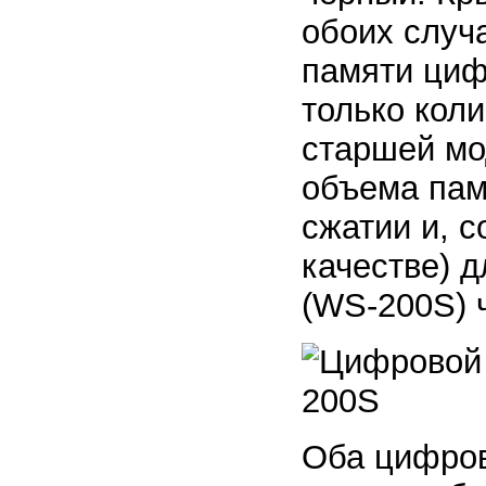
обоих случ
памяти циф
только кол
старшей мод
объема пам
сжатии и, 
качестве) д
(WS-200S) 
Оба цифров