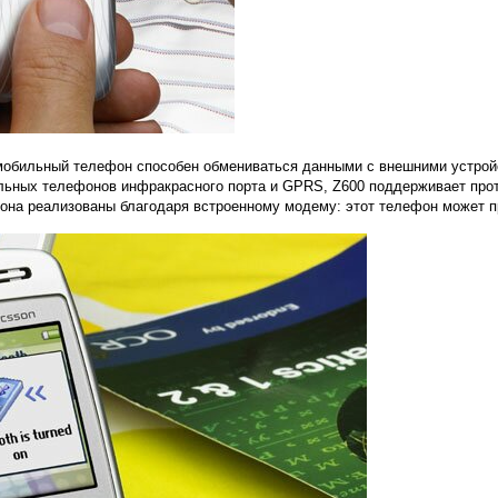
 мобильный телефон способен обмениваться данными с внешними устрой
ьных телефонов инфракрасного порта и GPRS, Z600 поддерживает прото
на реализованы благодаря встроенному модему: этот телефон может пр