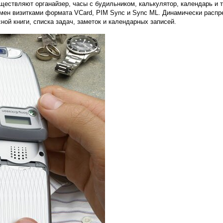
ествляют органайзер, часы с будильником, калькулятор, календарь и 
мен визитками формата VCard, PIM Sync и Sync ML. Динамически распр
ной книги, списка задач, заметок и календарных записей.