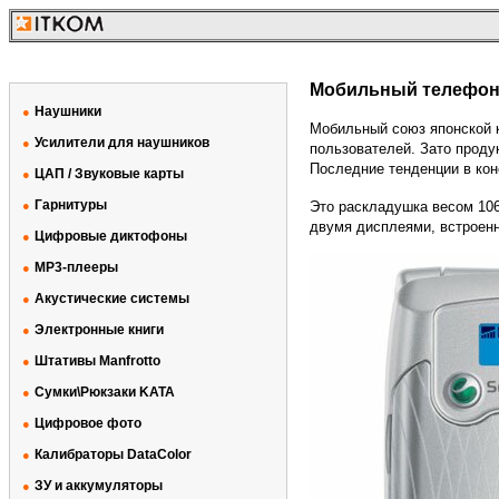
Мобильный телефон S
Наушники
●
Мобильный союз японской к
Усилители для наушников
●
пользователей. Зато проду
Последние тенденции в кон
ЦАП / Звуковые карты
●
Гарнитуры
●
Это раскладушка весом 106
двумя дисплеями, встроенн
Цифровые диктофоны
●
MP3-плееры
●
Акустические системы
●
Электронные книги
●
Штативы Manfrotto
●
Сумки\Рюкзаки KATA
●
Цифровое фото
●
Калибраторы DataColor
●
ЗУ и аккумуляторы
●