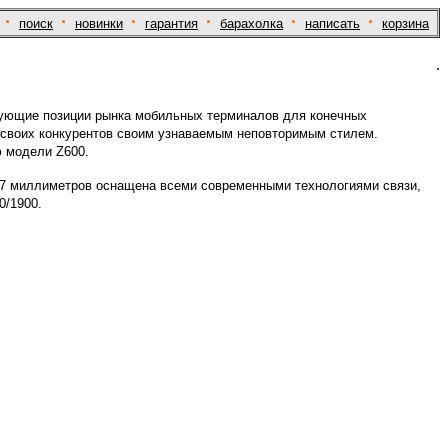
·
·
·
·
·
·
поиск
новинки
гарантия
барахолка
написать
корзина
.
ирующие позиции рынка мобильных терминалов для конечных
е своих конкурентов своим узнаваемым неповторимым стилем.
ю модели Z600.
27 миллиметров оснащена всеми современными технологиями связи,
0/1900.