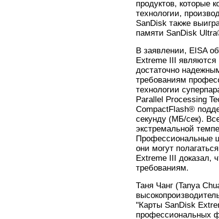
продуктов, которые 
технологии, производ
SanDisk также выигра
памяти SanDisk Ultra®
В заявлении, EISA об
Extreme III являютс
достаточно надежным
требованиям профес
технологии суперпар
Parallel Processing 
CompactFlash® подде
секунду (МБ/сек). В
экстремальной темпер
Профессиональные ц
они могут полагаться
Extreme III доказал,
требованиям.
Таня Чанг (Tanya Chu
высокопроизводитель
"Карты SanDisk Extre
профессиональных ф