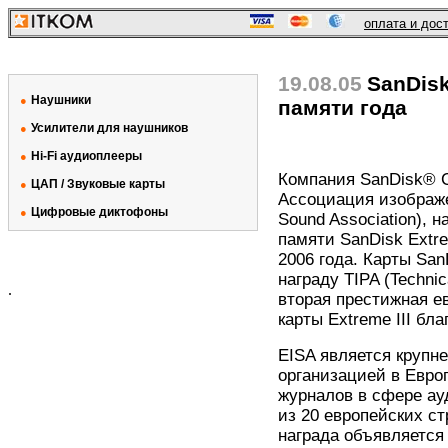
оплата и дос
19.08.05
SanDisk
Наушники
●
памяти года
Усилители для наушников
●
Hi-Fi аудиоплееры
●
Компания SanDisk® C
ЦАП / Звуковые карты
●
Ассоциация изображен
Цифровые диктофоны
●
Sound Association), 
памяти SanDisk Extr
2006 года. Карты San
награду TIPA (Technic
.
вторая престижная е
карты Extreme III бл
EISA является крупн
организацией в Евро
журналов в сфере ау
из 20 европейских с
награда объявляется