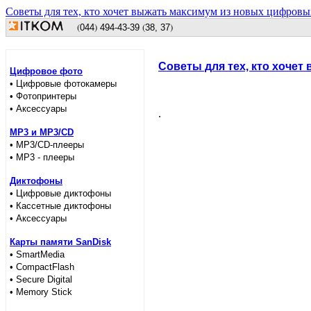
Советы для тех, кто хочет выжать максимум из новых цифров
(
)
(
)
044
494
-43-39
38, 37
Советы для тех, кто хоче
Цифровое фото
• Цифровые фотокамеры
• Фотопринтеры
• Аксессуары
.
MP3 и MP3/CD
• MP3/CD-плееры
• MP3 - плееры
Диктофоны
• Цифровые диктофоны
• Кассетные диктофоны
• Аксессуары
Карты памяти SanDisk
• SmartMedia
• CompactFlash
• Secure Digital
• Memory Stick