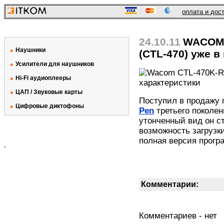
оплата и дос
24.10.11
WACOM:
Наушники
●
(CTL-470) уже в
Усилители для наушников
●
Hi-Fi аудиоплееры
●
ЦАП / Звуковые карты
●
Поступил в продажу
Цифровые диктофоны
●
Pen
третьего поколен
утонченный вид он с
возможность загрузк
полная версия прогр
.
Комментарии:
Комментариев - нет