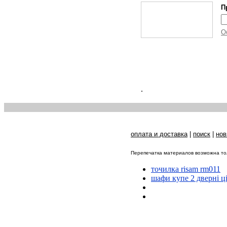
П
О
.
оплата и доставка
|
поиск
|
нов
Перепечатка материалов возможна тол
точилка risam rm011
шафи купе 2 дверні ц