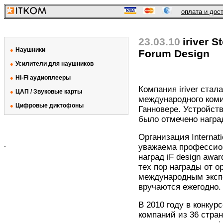
оплата и дос
23.03.10
iriver S
Наушники
●
Forum Design
Усилители для наушников
●
Hi-Fi аудиоплееры
●
Компания iriver ста
ЦАП / Звуковые карты
●
международного комите
Цифровые диктофоны
●
Ганновере. Устройств
было отмечено наград
Организация Internat
.
уважаема профессион
наград iF design awa
тех пор награды от 
международным эксп
вручаются ежегодно.
В 2010 году в конкур
компаний из 36 стран