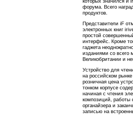
которых значился и i
форума. Всего награ
продуктов.
Представители iF отм
электронных книг iriv
простой совершенны
интерфейс. Кроме то
гаджета неоднократ
изданиями со всего м
Великобритании и нем
Устройство для чтени
на российском рынке 
розничная цена устр
тонком корпусе соде
начиная с чтения эл
композиций, работы 
органайзера и закан
записью на встроенн