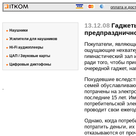
оплата и дос
13.12.08
Гаджет
Наушники
●
предпраздничн
Усилители для наушников
●
Покупатели, являющи
Hi-Fi аудиоплееры
●
ощущающие нехватку 
гимнастический зал 
ЦАП / Звуковые карты
●
ради того, чтобы пр
Цифровые диктофоны
●
очередной гаджет, на
Похудевшие вследст
семей обуславливают
.
потрачены на электро
последние 15 лет. И
потребительской элек
проводит свои ежего
Однако, когда потреб
потратить деньги, их
отказываются от про