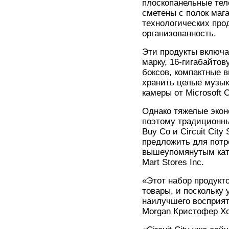
плоскопанельные тел
сметены с полок мага
технологических про
организованность.
Эти продукты включ
марку, 16-гигабайтов
боксов, компактные 
хранить целые музык
камеры от Microsoft Co
Однако тяжелые экон
поэтому традиционны
Buy Co и Circuit City
предложить для потр
вышеупомянутым кате
Mart Stores Inc.
«Этот набор продукт
товары, и поскольку 
наилучшего восприят
Morgan Кристофер Хор