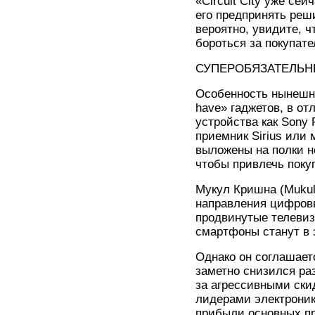
«Circuit City уже се
его предпринять реш
вероятно, увидите, ч
бороться за покупате
СУПЕРОБЯЗАТЕЛЬН
Особенность нынешне
have» гаджетов, в от
устройства как Sony P
приемник Sirius или
выложены на полки н
чтобы привлечь поку
Мукул Кришна (Mukul
направления цифровых
продвинутые телевиз
смартфоны станут в 
Однако он соглашаетс
заметно снизился ра
за агрессивными ск
лидерами электроник
прибыли основных п