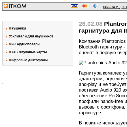
оплата и дос
26.02.08
Plantro
Наушники
●
гарнитура для 
Усилители для наушников
●
Компания Plantronic
Hi-Fi аудиоплееры
●
Bluetooth гарнитуру 
оценят в первую оче
ЦАП / Звуковые карты
●
Цифровые диктофоны
●
Гарнитура комплекту
адаптером, подключе
.
and-play и не требуе
поставки Audio 920 
обеспечение PerSonoC
профили hands-free и
вызовы с софтфона, 
гарнитуре.
В новинке использует