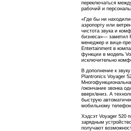
переключаться между
рабочий и персонал
«Где бы ни находил
аэропорту или ветре
чистота звука и ком
бизнеса»— заметил Р
менеджер и вице-пре
Entertainment в комп
функции в модель Vo
исключительно комфо
В дополнение к звук
Plantronics Voyager 
Многофункциональная
/окончание звонка од
вверх/вниз. А технол
быструю автоматичес
мобильному телефону
Хэдсэт Voyager 520 п
зарядным устройство
получают возможност