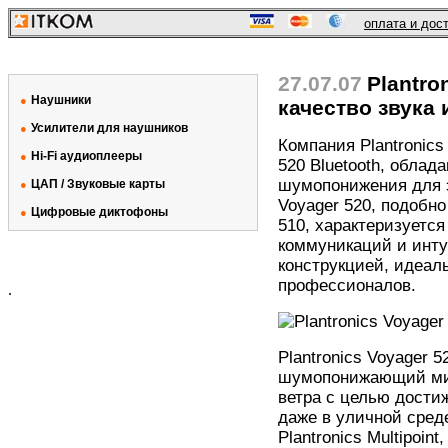
оплата и дос
27.07.07
Plantr
Наушники
●
качество звука
Усилители для наушников
●
Компания Plantronics
Hi-Fi аудиоплееры
●
520 Bluetooth, обла
шумопонижения для э
ЦАП / Звуковые карты
●
Voyager 520, подобн
Цифровые диктофоны
●
510, характеризуется
коммуникаций и инту
конструкцией, идеа
профессионалов.
.
Plantronics Voyager 
шумопонижающий ми
ветра с целью дости
даже в уличной сред
Plantronics Multipoin