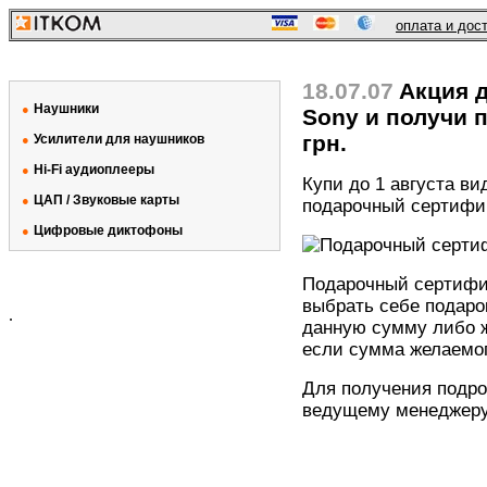
оплата и дос
18.07.07
Акция д
Наушники
●
Sony и получи 
грн.
Усилители для наушников
●
Hi-Fi аудиоплееры
●
Купи до 1 августа в
ЦАП / Звуковые карты
●
подарочный сертифика
Цифровые диктофоны
●
Подарочный сертифик
выбрать себе подаро
.
данную сумму либо ж
если сумма желаемог
Для получения подр
ведущему менеджеру