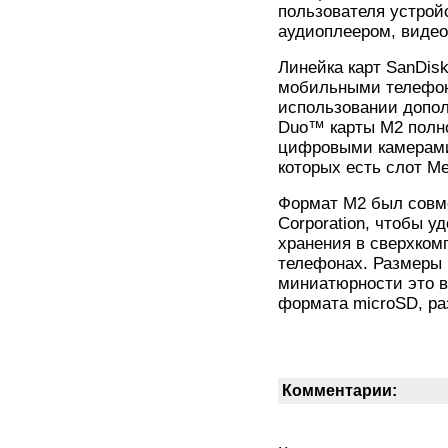
пользователя устрой
аудиоплеером, виде
Линейка карт SanDis
мобильными телефона
использовании допол
Duo™ карты M2 полн
цифровыми камерами
которых есть слот Me
Формат M2 был совме
Corporation, чтобы 
хранения в сверхко
телефонах. Размеры M
миниатюрности это вт
формата microSD, ра
Комментарии: