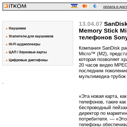
оплата и дос
13.04.07
SanDis
Наушники
●
Memory Stick M
телефонов Sony
Усилители для наушников
●
Hi-Fi аудиоплееры
●
Компания SanDisk ра
ЦАП / Звуковые карты
●
Micro™ (M2), предста
которая позволяет х
Цифровые диктофоны
●
20 часов видео MPEG
последним поколение
мультимедиа-трубок 
.
«Эта новая карта, ка
телефонов, такие ка
беспроводный пейзаж
директор по маркети
потребителя. — «Это
телефоны обеспечива