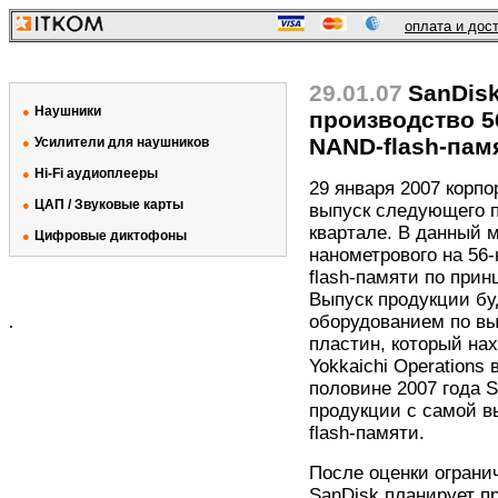
оплата и дос
29.01.07
SanDisk
Наушники
●
производство 5
NAND-flash-пам
Усилители для наушников
●
Hi-Fi аудиоплееры
●
29 января 2007 корп
ЦАП / Звуковые карты
●
выпуск следующего п
квартале. В данный 
Цифровые диктофоны
●
нанометрового на 56
flash-памяти по при
Выпуск продукции бу
оборудованием по в
.
пластин, который на
Yokkaichi Operations
половине 2007 года 
продукции с самой в
flash-памяти.
После оценки ограни
SanDisk планирует пр