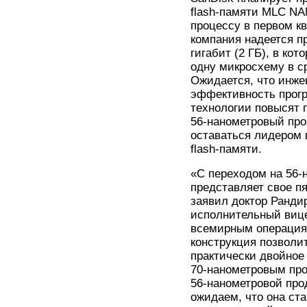
flash-памяти MLC NA
процессу в первом кв
компания надеется п
гигабит (2 ГБ), в ко
одну микросхему в с
Ожидается, что инж
эффективность прог
технологии повысят 
56-нанометровый про
оставаться лидером 
flash-памяти.
«С переходом на 56-
представляет свое п
заявил доктор Рандир 
исполнительный вице
всемирным операция
конструкция позволи
практически двойное
70-нанометровым про
56-нанометровой прод
ожидаем, что она ста