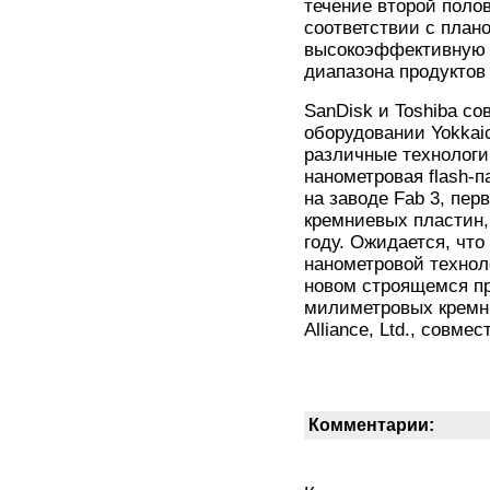
течение второй поло
соответствии с план
высокоэффективную 
диапазона продуктов
SanDisk и Toshiba с
оборудовании Yokkai
различные технологи
нанометровая flash-
на заводе Fab 3, пе
кремниевых пластин, 
году. Ожидается, что 
нанометровой техноло
новом строящемся пр
милиметровых кремни
Alliance, Ltd., совм
Комментарии: