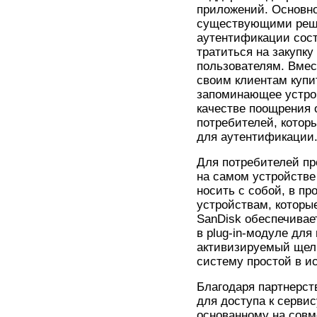
приложений. Основн
существующими реше
аутентификации сост
тратиться на закупку
пользователям. Вмест
своим клиентам купи
запоминающее устрой
качестве поощрения 
потребителей, котор
для аутентификации
Для потребителей п
на самом устройстве 
носить с собой, в п
устройствам, которы
SanDisk обеспечивае
в plug-in-модуле для
активизируемый щелч
систему простой в и
Благодаря партнерств
для доступа к сервису 
основанному на совм