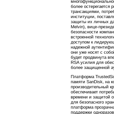
многофункциональной
более остерегается 
трансакциями, потре
институции, постав
защиты их личных д
Melvin), вице-презид
безопасности компан
встроенной технолог
доступом к лидирующ
надежной аутентифик
они уже носят с собо
будет продвинута вп
RSA усилия для обес
более защищенной а
Платформа TrustedSi
памяти SanDisk, на 
производительный кр
обеспечивает потре
времени и защитой о
для безопасного хра
платформа прозрачна
поддержки одноразо