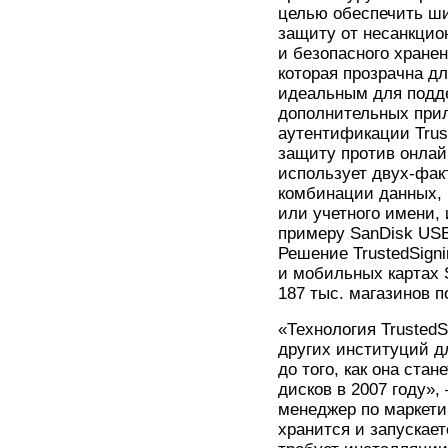
целью обеспечить ш
защиту от несанкцио
и безопасного хране
которая прозрачна дл
идеальным для подде
дополнительных при
аутентификации Trus
защиту против онлай
использует двух-фа
комбинации данных, 
или учетного имени, 
примеру SanDisk USB
Решение TrustedSigni
и мобильных картах 
187 тыс. магазинов п
«Технология TrustedS
других институций д
до того, как она ста
дисков в 2007 году»,
менеджер по маркетин
хранится и запускает