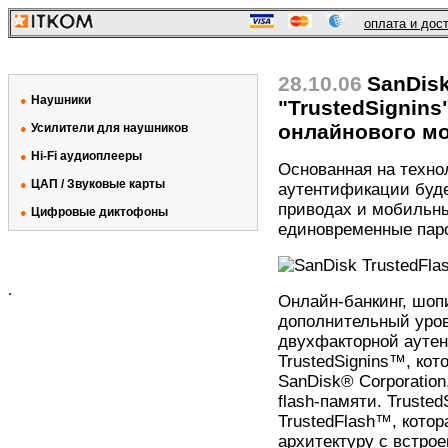
оплата и дос
28.10.06
SanDisk
Наушники
●
"TrustedSignins
онлайнового м
Усилители для наушников
●
Hi-Fi аудиоплееры
●
Основанная на технол
ЦАП / Звуковые карты
●
аутентификации буде
приводах и мобильн
Цифровые диктофоны
●
единовременные паро
.
Онлайн-банкинг, шопи
дополнительный уров
двухфакторной аутен
TrustedSignins™, ко
SanDisk® Corporatio
flash-памяти. Truste
TrustedFlash™, кото
архитектуру с встро