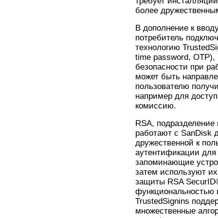
требует инсталляции
более дружественным
В дополнение к ввод
потребитель подключ
технологию TrustedSi
time password, OTP),
безопасности при ра
может быть направле
пользователю получи
например для доступ
комиссию.
RSA, подразделение 
работают с SanDisk 
дружественной к пол
аутентификации для 
запоминающие устрой
затем используют их
защиты RSA SecurID®
функциональностью 
TrustedSignins подд
множественные алгор