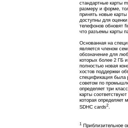
стандартные карты m
размеру и форме, т
принять новые карты
доступны для оценки
телефонов обновят fi
что разъемы карты п
Основанная на специф
является членом се
обозначение для люб
которых более 2 ГБ 
полностью новая конс
хостов поддержки об
спецификация была р
советом по промышле
определяет три класс
карты соответствуют
которая определяет 
2
SDHC cards
.
1
Приблизительное оц