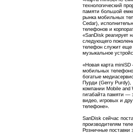
технологический про
памяти большой емко
рынка мобильных те
Cedar), исполнитель
телефонов и корпора
«SanDisk реагирует 
следующего поколени
телефон служит еще 
музыкальное устройс
«Новая карта miniSD
мобильных телефоно
богатые медиасервис
Пурди (Gerry Purdy),
компании Mobile and W
гигабайта памяти — э
видео, игровых и др
телефоне».
SanDisk сейчас поста
производителям тел
Розничные поставки 