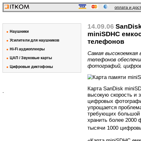
оплата и дос
14.09.06
SanDis
Наушники
●
miniSDHC емко
телефонов
Усилители для наушников
●
Hi-Fi аудиоплееры
●
Самая высокоемкая 
ЦАП / Звуковые карты
●
телефонов обеспечи
фотографий, цифрово
Цифровые диктофоны
●
Карта SanDisk miniS
.
высокую скорость и 
цифровых фотографи
упрощается проблема
требующих большой о
хранить более 2000 
тысячи 1000 цифровы
«Карта miniSDHC емк