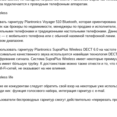
ура подключается к проводным телефонным аппаратам.
ать гарнитуру Plantronics Voyager 510 Bluetooth, которая ориентирован
х как брокеры по недвижимости, менеджеры по продаже и исполнители,
льными телефонами и традиционными настольными телефонами. Данная
к — с мобильного телефона или с обычной наземной телефонной линии. У
овом диапазоне.
льзовать гарнитуру Plantronics SupraPlus Wireless DECT 6.0 на частоте
симально качественного звука используется новейшая технология DECT 
рование сигнала. Система SupraPlus Wireless имеет некоторые преимущ
а имеет бóльшую трубку. К достоинствам можно также отнести и то, что
-Fi-сетей, не оказывают на нее влияния.
акже ее конкурентам следует обратить свой взор на некоторые уже испо
и них: функция голосового набора, интеграция гарнитур с e-mail.
зователи беспроводных гарнитур смогут действительно «перерезать про