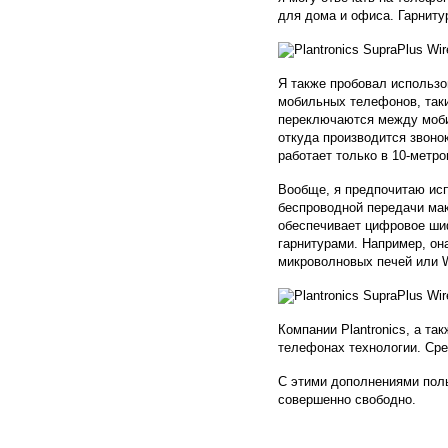
для дома и офиса. Гарнит
Я также пробовал использов
мобильных телефонов, таки
переключаются между моби
откуда производится звоно
работает только в 10-метр
Вообще, я предпочитаю испо
беспроводной передачи мак
обеспечивает цифровое шиф
гарнитурами. Например, он
микроволновых печей или Wi
Компании Plantronics, а т
телефонах технологии. Сред
С этими дополнениями поль
совершенно свободно.