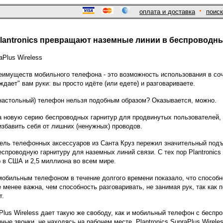
·
оплата и доставка
поиск
lantronics превращают наземные линии в беспроводн
имуществ мобильного телефона - это возможность использования в соче
ждает" вам руки: вы просто идёте (или едете) и разговариваете.
настольный) телефон нельзя подобным образом? Оказывается, можно.
ила новую серию беспроводных гарнитур для продвинутых пользователей
избавить себя от лишних (ненужных) проводов.
ель телефонных аксессуаров из Санта Круз пережил значительный подъе
спроводную гарнитуру для наземных линий связи. С тех пор Plantronics
 в США и 2,5 миллиона во всем мире.
мобильным телефоном в течение долгого времени показало, что способно
 менее важна, чем способность разговаривать, не занимая рук, так как
т.
aPlus Wireless дает такую же свободу, как и мобильный телефон с беспро
ные звонки, не находясь на рабочем месте. Plantronics SupraPlus Wirel