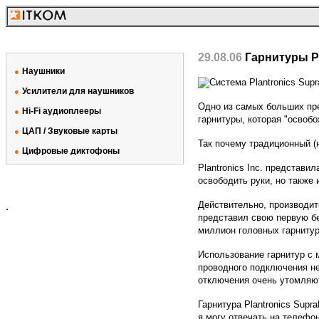
29.08.06
Гарнитуры P
Наушники
●
Усилители для наушников
●
Одно из самых больших пре
Hi-Fi аудиоплееры
●
гарнитуры, которая "освобо
ЦАП / Звуковые карты
●
Так почему традиционный (
Цифровые диктофоны
●
Plantronics Inc. представ
освободить руки, но также 
Действительно, производит
.
представил свою первую бе
миллион головных гарнитур
Использование гарнитур с 
проводного подключения не
отключения очень утомляю
Гарнитура Plantronics Supr
я могу отвечать на телефон