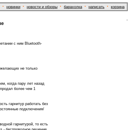
·
·
·
·
·
новинки
новости и обзоры
барахолка
написать
корзина
.
ые
тании с ним Bluetooth-
, желающих не только
м, когда пару лет назад
 продал более чем 1
сть гарнитур работать без
 постоянные подключения/
водной гарнитурой, то есть
ess - беспроводное решение