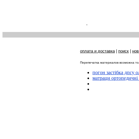
.
оплата и доставка
|
поиск
|
нов
Перепечатка материалов возможна тол
погон застібка дпсу 
матраци ортопедичні