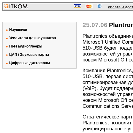
оплата и дос
25.07.06
Plantro
Наушники
●
Plantronics объединя
Усилители для наушников
●
Microsoft Unified Com
Hi-Fi аудиоплееры
●
510-USB будет подде
возможностей управл
ЦАП / Звуковые карты
●
новом Microsoft Offi
Цифровые диктофоны
●
Компания Plantronics,
510-USB, первая сист
оптимизированная для
.
(VoIP), будет подде
возможностей управл
новом Microsoft Offic
Communications Serve
Стратегическое парт
Plantronics, позволи
унифицированные ус