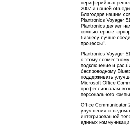
периферийных решени
2007 и нашей объед
Благодаря нашим со
Plantronics Voyager 
Plantronics делает 
компьютерные корпор
бизнесу лучше соед
процессы".
Plantronics Voyager 
к этому совместному
подключение и расши
беспроводному Blueto
поддерживать улучше
Microsoft Office Com
профессионалам возм
персонального компь
Office Communicator
улучшения осведомле
интегрированной тел
единых коммуникаци