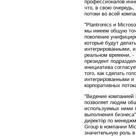
профессионалов инно
что, в свою очередь
потоки во всей компа
"Plantronics и Micro
мы имеем общую точк
поколение унифицир
которые будут дела
интегрированными, 
реальном времени, - 
президент подразделен
инициатива согласует
того, как сделать го
интегрированными и
корпоративных поток
"Видение компанией 
позволяет людям общ
используемых ними 
выполнения бизнеса",
директор по менеджм
Group в компании Micr
значительную роль в 