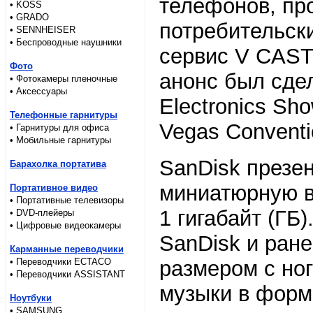
телефонов, пр
• KOSS
• GRADO
потребительск
• SENNHEISER
• Беспроводные наушники
сервис V CAST 
Фото
анонс был сде
• Фотокамеры пленочные
• Аксессуары
Electronics Sh
Телефонные гарнитуры
Vegas Conventi
• Гарнитуры для офиса
• Мобильные гарнитуры
SanDisk презе
Барахолка портатива
миниатюрную в 
Портативное видео
• Портативные телевизоры
1 гигабайт (ГБ
• DVD-плейеры
• Цифровые видеокамеры
SanDisk и ране
Карманные переводчики
• Переводчики ECTACO
размером с ног
• Переводчики ASSISTANT
музыки в форма
Ноутбуки
• SAMSUNG