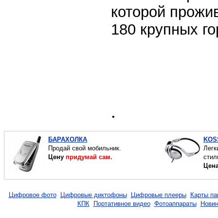
которой прожи
180 крупных го
.
БАРАХОЛКА
KOS
Продай свой мобильник.
Легк
Цену
придумай сам.
стил
Цен
Цифровое фото
Цифровые диктофоны
Цифровые плееры
Карты па
КПК
Портативное видео
Фотоаппараты
Новин