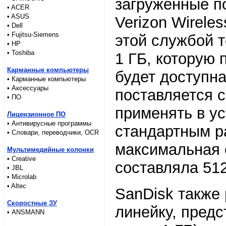
загруженные п
• ACER
• ASUS
Verizon Wirele
• Dell
• Fujitsu-Siemens
этой службой 
• HP
• Toshiba
1 ГБ, которую 
Карманные компьютеры
будет доступна
• Карманные компьютеры
• Аксессуары
поставляется с
• ПО
применять в у
Лицензионное ПО
• Антивирусные программы
стандартным 
• Словари, переводчики, OCR
максимальная 
Мультимедийные колонки
• Creative
составляла 51
• JBL
• Microlab
• Altec
SanDisk также
Скоростные ЗУ
линейку, предс
• ANSMANN