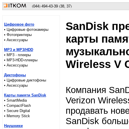
(
)
(
)
044
494
-43-39
38, 37
SanDisk пр
Цифровое фото
• Цифровые фотокамеры
• Фотопринтеры
карты памя
• Аксессуары
музыкально
MP3 и MP3/HDD
• MP3 - плееры
• MP3-HDD-плееры
Wireless V 
• Аксессуары
Диктофоны
• Цифровые диктофоны
• Аксессуары
Компания SanDi
Карты памяти SanDisk
Verizon Wirele
• SmartMedia
• CompactFlash
продавать нове
• Secure Digital
• Memory Stick
SanDisk больш
Наушники