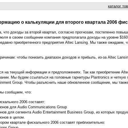
каталог то
ормацию о калькуляции для второго квартала 2006 фис
ила, что доходы за второй квартал, согласно прогнозам, постепенно повы
 июля в своем сообщении компания предполагала доходы на уровне $160 -
едавно приобретенного предприятия Altec Lansing. Мы также ожидаем, ч
чинам: чтобы понизить диапазон доходов и прибыль, из-за Altec Lansing
 на текущей информации и предположениях. Так как приобретение Alte
пании. Мы будем ссылаться на головные гарнитуры Plantronics и четкую 
ainment Group. Чтобы разъяснить наше обновленное сообщение, мы такж
мы сообщаем, что:
скального 2006 составят:
ионов для Audio Communications Group
нов для сегмента Audio Entertainment Business Group, из которых продук
ионов в целом.
тором квартале фискального 2006 составят приблизительно:
ions Group