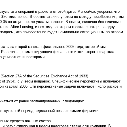
зультаты операций в расчете от этой даты. Мы сейчас уверены, что
но $20 миллионов. В соответствии с учетом по методу приобретения, мы
,05 на акцию после уплаты налогов. В целом, включая безналичные
ние Altec Lansing, и поэтому во втором квартале потеря на одну
ожидаем, что приобретение будет номинально аккреционным во втором
таты за второй квартал фискального 2006 года, который мы
 Plantronics, комментирующих финальные итоги второго квартала
оцениваться инвесторами.
ction 27A of the Securities Exchange Act of 1933)
ct of 1934), с учетом поправок. Специфические перспективы включают
ой квартал 2006. Эти перспективные задачи включают число рисков и
личаться от ранее запланированных, следующие:
ромежуточный период, сделанный независимыми фирмами
рвных средств важных счетов.
, и результирующая в целом налоговая ставка для компании. В