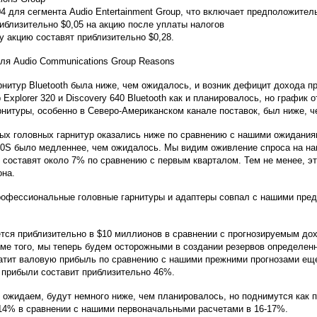
04 для сегмента Audio Entertainment Group, что включает предположите
иблизительно $0,05 на акцию после уплаты налогов
 акцию составят приблизительно $0,28.
я Audio Communications Group Reasons
рнитур Bluetooth была ниже, чем ожидалось, и возник дефицит дохода п
Explorer 320 и Discovery 640 Bluetooth как и планировалось, но график
нитуры, особенно в Северо-Американском канале поставок, был ниже, ч
ых головных гарнитур оказались ниже по сравнению с нашими ожидания
 510S было медленнее, чем ожидалось. Мы видим оживление спроса на н
у составят около 7% по сравнению с первым кварталом. Тем не менее, 
она.
рофессиональные головные гарнитуры и адаптеры совпал с нашими пре
тся приблизительно в $10 миллионов в сравнении с прогнозируемым дох
оме того, мы теперь будем осторожными в создании резервов определен
кратит валовую прибыль по сравнению с нашими прежними прогнозами ещ
 прибыли составит приблизительно 46%.
 ожидаем, будут немного ниже, чем планировалось, но поднимутся как 
14% в сравнении с нашими первоначальными расчетами в 16-17%.