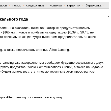
·
·
·
·
·
·
варов
поиск
содержание
новинки
гарантия
барахолка
.
кального года
шались, но оказались ниже тех, которые предусматривались
 $165 миллионов и прибыль на одну акцию $0,39 to $0,43, не
то прибыль на акцию будет ниже, чем предполагалось в наших
, а также пересчитать влияние Altec Lansing.
c Lansing уже завершено, мы сообщаем будущие результаты в двух
группу продуктов "Audio Communications Group", а также на недавно
е будем использовать эти новые термины в этом пресс-релизе.
ция Altec Lansing составляет весь доход