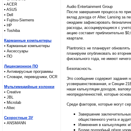
• ACER
Audio Entertainment Group
• ASUS
После завершения процесса по прио
• Dell
вклад дохода от Altec Lansing за п
• Fujitsu-Siemens
ожидаем зафиксировать безналичны
• HP
расходы, ассоциирующиеся с учетом
• Toshiba
акцию составит приблизительно $0
квартале.
Карманные компьютеры
• Карманные компьютеры
Plantronics не планирует обновлят
• Аксессуары
планируем опубликовать во вторник
• ПО
фискального года, не имеют ничег
Лицензионное ПО
Безопасность.
• Антивирусные программы
• Словари, переводчики, OCR
Это сообщение содержит задания на 
усовершенствованная, и Секции 21Е,
Мультимедийные колонки
наши калькуляции доходов, валову
• Creative
неопределенностей, которые основ
• JBL
• Microlab
Среди факторов, которые могут сер
• Altec
Завершение заключительных 
Скоростные ЗУ
общественного учета и аудит
• ANSMANN
Изменения в калькуляциях и/
Более подробный обзор уров