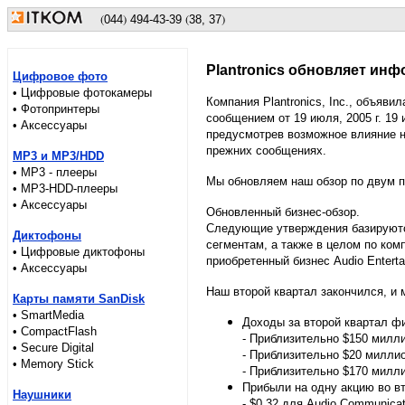
(
)
(
)
044
494
-43-39
38, 37
Plantronics обновляет инф
Цифровое фото
• Цифровые фотокамеры
Компания Plantronics, Inc., объяв
• Фотопринтеры
сообщением от 19 июля, 2005 г. 19
• Аксессуары
предусмотрев возможное влияние н
прежних сообщениях.
MP3 и MP3/HDD
• MP3 - плееры
Мы обновляем наш обзор по двум при
• MP3-HDD-плееры
• Аксессуары
Обновленный бизнес-обзор.
Следующие утверждения базируются
Диктофоны
сегментам, а также в целом по ком
• Цифровые диктофоны
приобретенный бизнес Audio Entert
• Аксессуары
Наш второй квартал закончился, и 
Карты памяти SanDisk
• SmartMedia
Доходы за второй квартал фи
• CompactFlash
- Приблизительно $150 милл
• Secure Digital
- Приблизительно $20 миллио
• Memory Stick
- Приблизительно $170 милл
Прибыли на одну акцию во в
Наушники
- $0,32 для Audio Communicat