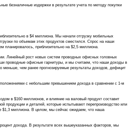
льные безналичные издержки в результате учета по методу покупки
риблизительно в $4 миллиона. Мы начали отгрузку мобильных
 отгрузки по объемам этих продуктов сместился. Спрос на наши
ем планировалось, приблизительно на $2,5 миллиона.
ми. Линейный рост новых систем проводных офисных головных
аши проводные офисные гарнитуры, и мы считаем, что наши доходы в
это меньше, чем ранее прогнозируемые результаты доходов, дефицит
дположениями с небольшим превышением дохода в сравнении с 1-м
одом в $160 миллионов, и влияние на валовый продукт составит
ной продукции и деталей, которые испытывают перепроизводство или
е $1,3 миллиона. В целом, мы сейчас ожидаем, что наша
процент дохода. В результате всех вышеуказанных факторов, мы