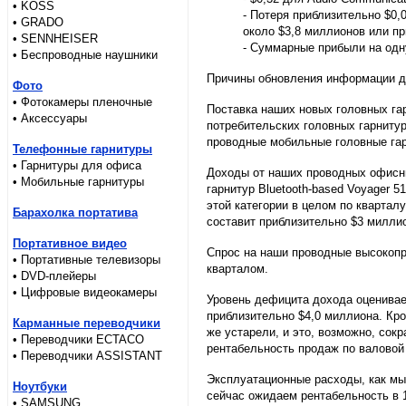
• KOSS
- Потеря приблизительно $0,
• GRADO
около $3,8 миллионов или пр
• SENNHEISER
- Суммарные прибыли на одну
• Беспроводные наушники
Причины обновления информации дл
Фото
• Фотокамеры пленочные
Поставка наших новых головных га
• Аксессуары
потребительских головных гарнитур 
проводные мобильные головные гар
Телефонные гарнитуры
• Гарнитуры для офиса
Доходы от наших проводных офисн
• Мобильные гарнитуры
гарнитур Bluetooth-based Voyager
этой категории в целом по квартал
Барахолка портатива
составит приблизительно $3 милли
Портативное видео
Спрос на наши проводные высокоп
• Портативные телевизоры
кварталом.
• DVD-плейеры
• Цифровые видеокамеры
Уровень дефицита дохода оценивае
приблизительно $4,0 миллиона. Кр
Карманные переводчики
же устарели, и это, возможно, со
• Переводчики ECTACO
рентабельность продаж по валовой
• Переводчики ASSISTANT
Эксплуатационные расходы, как мы
Ноутбуки
сейчас ожидаем рентабельность в 
• SAMSUNG