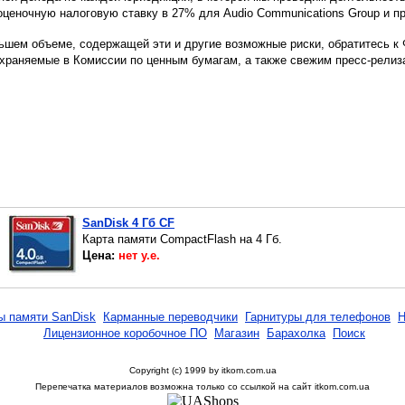
ценочную налоговую ставку в 27% для Audio Communications Group и при
ем объеме, содержащей эти и другие возможные риски, обратитесь к Фо
охраняемые в Комиссии по ценным бумагам, а также свежим пресс-релиз
SanDisk 4 Гб CF
Карта памяти CompactFlash на 4 Гб.
Цена:
нет у.е.
ы памяти SanDisk
Карманные переводчики
Гарнитуры для телефонов
Н
Лицензионное коробочное ПО
Магазин
Барахолка
Поиск
Copyright (c) 1999 by itkom.com.ua
Перепечатка материалов возможна только со ссылкой на сайт itkom.com.ua