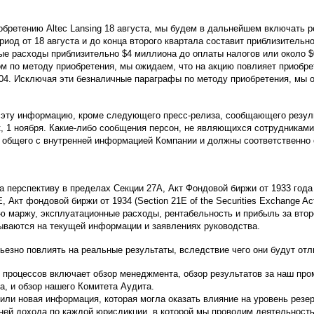
бретению Altec Lansing 18 августа, мы будем в дальнейшем включать ре
ериод от 18 августа и до конца второго квартала составит приблизитель
е расходы приблизительно $4 миллиона до оплаты налогов или около $0
 по методу приобретения, мы ожидаем, что на акцию повлияет приобрете
,04. Исключая эти безналичные параграфы по методу приобретения, мы 
ь эту информацию, кроме следующего пресс-релиза, сообщающего резуль
, 1 ноября. Какие-либо сообщения персон, не являющихся сотрудниками
о общего с внутренней информацией Компании и должны соответственно 
перспективу в пределах Секции 27А, Акт Фондовой биржи от 1933 года (Se
 Акт фондовой биржи от 1934 (Section 21E of the Securities Exchange A
ю маржу, эксплуатационные расходы, рентабельность и прибыль за втор
ываются на текущей информации и заявлениях руководства.
ьезно повлиять на реальные результаты, вследствие чего они будут от
процессов включает обзор менеджмента, обзор результатов за наш п
а, и обзор нашего Комитета Аудита.
или новая информация, которая могла оказать влияние на уровень резе
ней дохода по каждой юрисдикции, в которой мы проводим деятельность