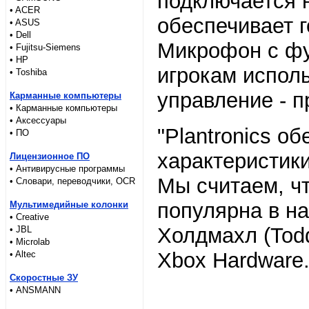
подключается 
• ACER
обеспечивает г
• ASUS
• Dell
Микрофон с фу
• Fujitsu-Siemens
• HP
игрокам испол
• Toshiba
управление - п
Карманные компьютеры
• Карманные компьютеры
• Аксессуары
"Plantronics о
• ПО
характеристики
Лицензионное ПО
• Антивирусные программы
Мы считаем, чт
• Словари, переводчики, OCR
популярна в на
Мультимедийные колонки
• Creative
Холдмахл (Tod
• JBL
• Microlab
Xbox Hardware
• Altec
Скоростные ЗУ
• ANSMANN