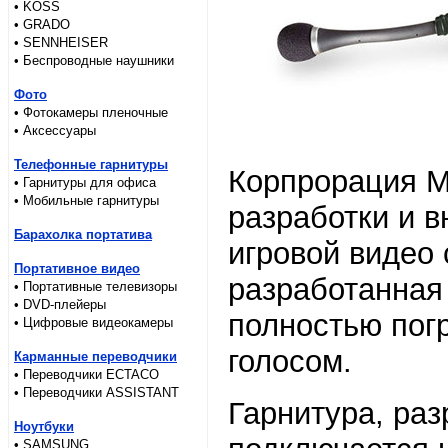
• KOSS
• GRADO
• SENNHEISER
• Беспроводные наушники
Фото
• Фотокамеры пленочные
• Аксессуары
Телефонные гарнитуры
Корпрорация Mi
• Гарнитуры для офиса
• Мобильные гарнитуры
разработки и в
Барахолка портатива
игровой видео
Портативное видео
разработанная
• Портативные телевизоры
• DVD-плейеры
полностью погр
• Цифровые видеокамеры
голосом.
Карманные переводчики
• Переводчики ECTACO
• Переводчики ASSISTANT
Гарнитура, ра
Ноутбуки
• SAMSUNG