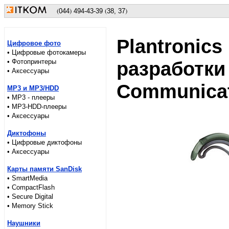
(
)
(
)
044
494
-43-39
38, 37
Plantronics
Цифровое фото
• Цифровые фотокамеры
• Фотопринтеры
разработки
• Аксессуары
Communica
MP3 и MP3/HDD
• MP3 - плееры
• MP3-HDD-плееры
• Аксессуары
Диктофоны
• Цифровые диктофоны
• Аксессуары
Карты памяти SanDisk
• SmartMedia
• CompactFlash
• Secure Digital
• Memory Stick
Наушники