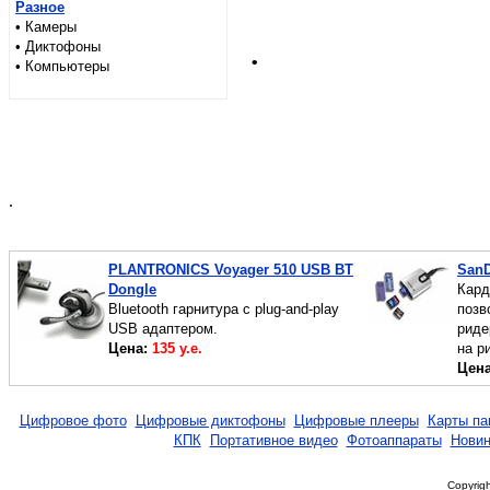
Разное
• Камеры
.
• Диктофоны
• Компьютеры
.
PLANTRONICS Voyager 510 USB BT
SanD
Dongle
Кард
Bluetooth гарнитура с plug-and-play
позв
USB адаптером.
риде
Цена:
135 у.е.
на р
Цен
Цифровое фото
Цифровые диктофоны
Цифровые плееры
Карты па
КПК
Портативное видео
Фотоаппараты
Новин
Copyrigh