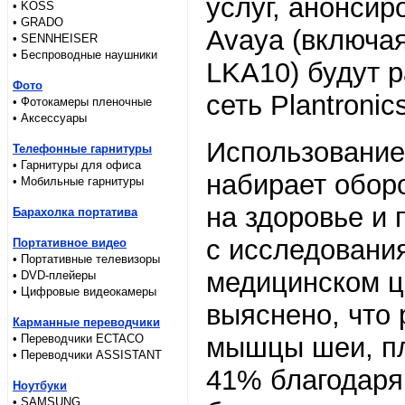
услуг, анонсир
• KOSS
• GRADO
Avaya (включа
• SENNHEISER
• Беспроводные наушники
LKA10) будут 
Фото
сеть Plantronics
• Фотокамеры пленочные
• Аксессуары
Использование
Телефонные гарнитуры
• Гарнитуры для офиса
набирает оборо
• Мобильные гарнитуры
на здоровье и 
Барахолка портатива
с исследования
Портативное видео
• Портативные телевизоры
медицинском це
• DVD-плейеры
• Цифровые видеокамеры
выяснено, что 
Карманные переводчики
• Переводчики ECTACO
мышцы шеи, пл
• Переводчики ASSISTANT
41% благодаря
Ноутбуки
• SAMSUNG