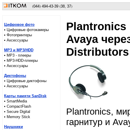
(
)
(
)
044
494
-43-39
38, 37
Plantronic
Цифровое фото
• Цифровые фотокамеры
• Фотопринтеры
Avaya чере
• Аксессуары
Distributors
MP3 и MP3/HDD
• MP3 - плееры
• MP3-HDD-плееры
• Аксессуары
Диктофоны
• Цифровые диктофоны
• Аксессуары
Карты памяти SanDisk
• SmartMedia
• CompactFlash
Plantronics, м
• Secure Digital
• Memory Stick
гарнитур и Ava
Наушники