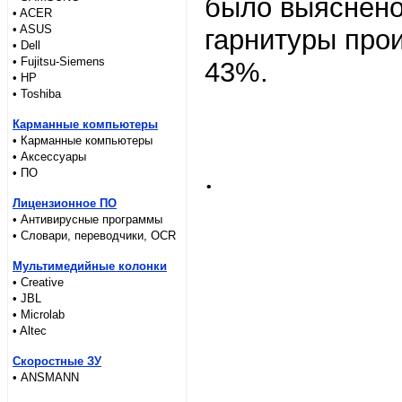
было выяснено
• ACER
• ASUS
гарнитуры про
• Dell
• Fujitsu-Siemens
43%.
• HP
• Toshiba
Карманные компьютеры
• Карманные компьютеры
• Аксессуары
.
• ПО
Лицензионное ПО
• Антивирусные программы
• Словари, переводчики, OCR
Мультимедийные колонки
• Creative
• JBL
• Microlab
• Altec
Скоростные ЗУ
• ANSMANN