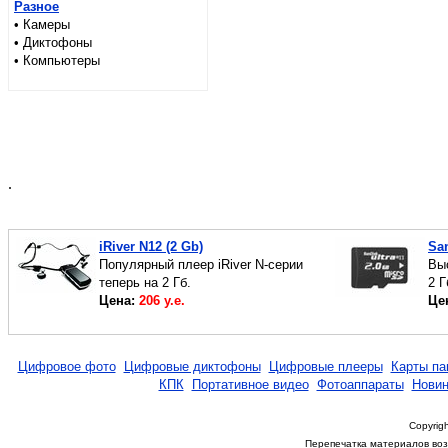
Разное
• Камеры
• Диктофоны
• Компьютеры
.
iRiver N12 (2 Gb)
San
Популярный плеер iRiver N-серии
Вы
теперь на 2 Гб.
2 Г
Цена:
206 у.е.
Це
Цифровое фото
Цифровые диктофоны
Цифровые плееры
Карты па
КПК
Портативное видео
Фотоаппараты
Новин
Copyrigh
Перепечатка материалов возм