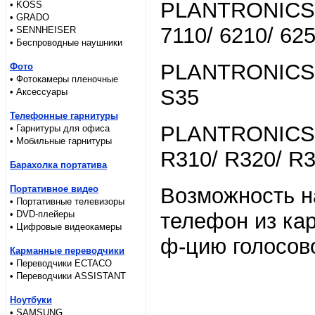
PLANTRONICS M
• KOSS
• GRADO
7110/ 6210/ 62
• SENNHEISER
• Беспроводные наушники
PLANTRONICS M
Фото
• Фотокамеры пленочные
S35
• Аксессуары
Телефонные гарнитуры
PLANTRONICS M
• Гарнитуры для офиса
• Мобильные гарнитуры
R310/ R320/ R
Барахолка портатива
Портативное видео
Возможность н
• Портативные телевизоры
• DVD-плейеры
телефон из ка
• Цифровые видеокамеры
ф-цию голосово
Карманные переводчики
• Переводчики ECTACO
• Переводчики ASSISTANT
Ноутбуки
• SAMSUNG