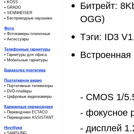
• KOSS
Битрейт: 8K
• GRADO
• SENNHEISER
OGG)
• Беспроводные наушники
Фото
• Фотокамеры пленочные
Тэги: ID3 V1
• Аксессуары
Телефонные гарнитуры
Встроенная
• Гарнитуры для офиса
• Мобильные гарнитуры
Барахолка портатива
Портативное видео
• Портативные телевизоры
• DVD-плейеры
- CMOS 1/5.
• Цифровые видеокамеры
Карманные переводчики
- фокусное 
• Переводчики ECTACO
• Переводчики ASSISTANT
- дисплей 1.
Ноутбуки
• SAMSUNG