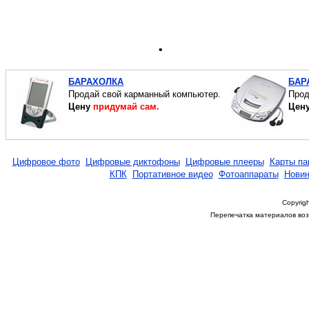
.
БАРАХОЛКА
БАР
Продай свой карманный компьютер.
Прод
Цену
придумай сам.
Цен
Цифровое фото
Цифровые диктофоны
Цифровые плееры
Карты па
КПК
Портативное видео
Фотоаппараты
Новин
Copyrigh
Перепечатка материалов возм