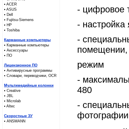
• ACER
- цифровое 
• ASUS
• Dell
• Fujitsu-Siemens
- настройка
• HP
• Toshiba
- специальн
Карманные компьютеры
• Карманные компьютеры
помещении, 
• Аксессуары
• ПО
режим
Лицензионное ПО
• Антивирусные программы
• Словари, переводчики, OCR
- максималь
Мультимедийные колонки
480
• Creative
• JBL
• Microlab
- специальн
• Altec
фотографии,
Скоростные ЗУ
• ANSMANN