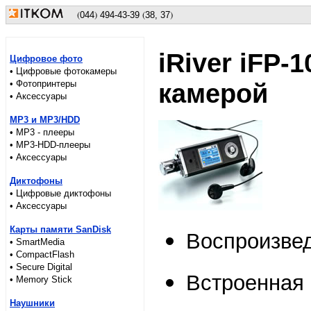
(
)
(
)
044
494
-43-39
38, 37
iRiver iFP-
Цифровое фото
• Цифровые фотокамеры
• Фотопринтеры
камерой
• Аксессуары
MP3 и MP3/HDD
• MP3 - плееры
• MP3-HDD-плееры
• Аксессуары
Диктофоны
• Цифровые диктофоны
• Аксессуары
Карты памяти SanDisk
Воспроизве
• SmartMedia
• CompactFlash
• Secure Digital
Встроенная 
• Memory Stick
Наушники