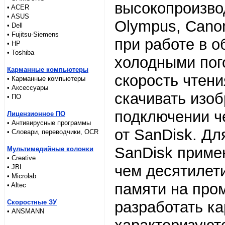
высокопроизво
• ACER
• ASUS
Olympus, Canon
• Dell
• Fujitsu-Siemens
при работе в о
• HP
• Toshiba
холодными пог
Карманные компьютеры
скорость чтени
• Карманные компьютеры
• Аксессуары
скачивать изоб
• ПО
подключении ч
Лицензионное ПО
• Антивирусные программы
от SanDisk. Д
• Словари, переводчики, OCR
SanDisk приме
Мультимедийные колонки
• Creative
чем десятилети
• JBL
• Microlab
памяти на про
• Altec
Скоростные ЗУ
разработать ка
• ANSMANN