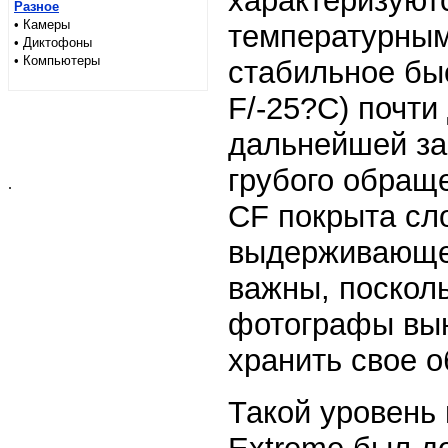
характеризуют
Разное
• Камеры
температурным
• Диктофоны
• Компьютеры
стабильное быс
F/-25?C) почти
дальнейшей за
грубого обращ
.
CF покрыта сл
выдерживающег
важны, поскол
фотографы вын
хранить свое о
Такой уровень 