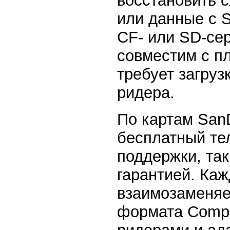
восстановить 
или данные с 
CF- или SD-се
совместим с п
требует загруз
ридера.
По картам San
бесплатный те
поддержки, та
гарантией. Ка
взаимозаменя
формата Compa