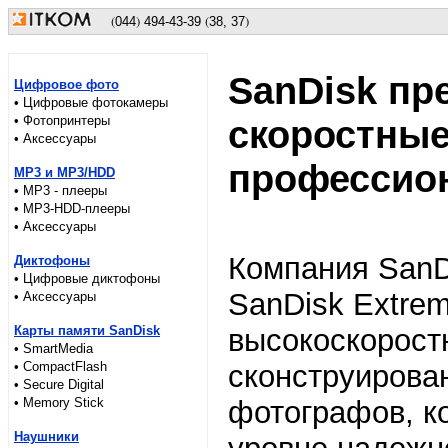
(
)
(
)
044
494
-43-39
38, 37
SanDisk пр
Цифровое фото
• Цифровые фотокамеры
• Фотопринтеры
скоростные
• Аксессуары
профессио
MP3 и MP3/HDD
• MP3 - плееры
• MP3-HDD-плееры
• Аксессуары
Компания SanD
Диктофоны
• Цифровые диктофоны
SanDisk Extre
• Аксессуары
Карты памяти SanDisk
высокоскорост
• SmartMedia
• CompactFlash
сконструирова
• Secure Digital
• Memory Stick
фотографов, к
Наушники