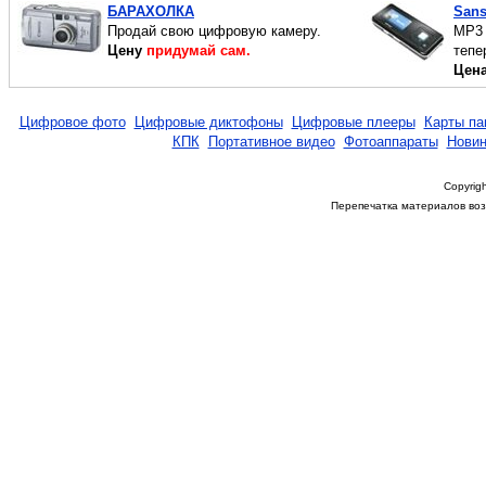
БАРАХОЛКА
Sans
Продай свою цифровую камеру.
МР3 
Цену
придумай сам.
тепе
Цен
Цифровое фото
Цифровые диктофоны
Цифровые плееры
Карты па
КПК
Портативное видео
Фотоаппараты
Новин
Copyrigh
Перепечатка материалов возм