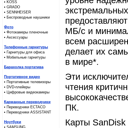
уровне надежн
• KOSS
• GRADO
экстремальных
• SENNHEISER
• Беспроводные наушники
предоставляют
Фото
МБ/с и минима
• Фотокамеры пленочные
• Аксессуары
всем расширен
Телефонные гарнитуры
делает их сам
• Гарнитуры для офиса
• Мобильные гарнитуры
в мире*.
Барахолка портатива
Эти исключите
Портативное видео
• Портативные телевизоры
чтения критич
• DVD-плейеры
• Цифровые видеокамеры
высококачеств
Карманные переводчики
ПК.
• Переводчики ECTACO
• Переводчики ASSISTANT
Карты SanDisk
Ноутбуки
• SAMSUNG