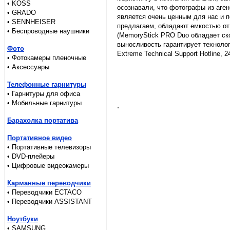
• KOSS
осознавали, что фотографы из аге
• GRADO
является очень ценным для нас и 
• SENNHEISER
предлагаем, обладают емкостью от 
• Беспроводные наушники
(MemoryStick PRO Duo обладает ско
выносливость гарантирует техноло
Фото
Extreme Technical Support Hotline, 
• Фотокамеры пленочные
• Аксессуары
Телефонные гарнитуры
• Гарнитуры для офиса
• Мобильные гарнитуры
.
Барахолка портатива
Портативное видео
• Портативные телевизоры
• DVD-плейеры
• Цифровые видеокамеры
Карманные переводчики
• Переводчики ECTACO
• Переводчики ASSISTANT
Ноутбуки
• SAMSUNG