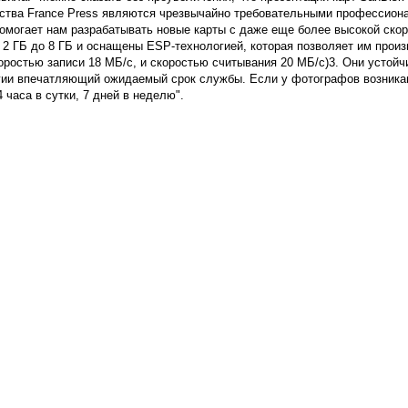
нства France Press являются чрезвычайно требовательными профессион
помогает нам разрабатывать новые карты с даже еще более высокой ско
2 ГБ до 8 ГБ и оснащены ESP-технологией, которая позволяет им произ
ростью записи 18 МБ/с, и скоростью считывания 20 МБ/с)3. Они устойчи
гии впечатляющий ожидаемый срок службы. Если у фотографов возникаю
24 часа в сутки, 7 дней в неделю".