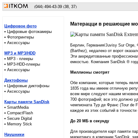
(
)
(
)
044
494
-43-39
38, 37
Матерацци в решающие мом
Цифровое фото
• Цифровые фотокамеры
• Фотопринтеры
• Аксессуары
Берлин, Германия/Juvisy Sur Orge,
(Barthez), недалеко от ворот оказа
MP3 и MP3/HDD
Эти аккредитованные профессиона
• MP3 - плееры
емкостью. Компания SanDisk ® горд
• MP3-HDD-плееры
• Аксессуары
Миллионы смотрят
Диктофоны
Обе компании, которые теперь явля
• Цифровые диктофоны
1835 года мы имеем отличную репу
• Аксессуары
всем мире следуют нашим мгновенн
700 фотографий; все это должно у
Карты памяти SanDisk
чемпионата Тур де Франс (Tour de F
• SmartMedia
каждое из этих событий в точности
• CompactFlash
• Secure Digital
До 20 МБ в секунду
• Memory Stick
Для производителя карт памяти пар
Наушники
маркетингу в компании SanDisk, за