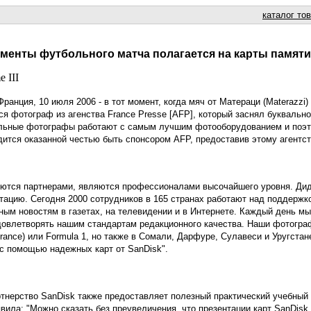
каталог то
енты футбольного матча полагается на карты памяти S
 Франция, 10 июля 2006 - в тот момент, когда мяч от Матераци (Materaz
лся фотограф из агенства France Presse [AFP], который заснял буквальн
льные фотографы работают с самым лучшим фотооборудованием и поэто
ится оказанной честью быть спонсором AFP, предоставив этому агентству
ются партнерами, являются профессионалами высочайшего уровня. Дидье 
тацию. Сегодня 2000 сотрудников в 165 странах работают над поддержк
ым новостям в газетах, на телевидении и в Интернете. Каждый день м
довлетворять нашим стандартам редакционного качества. Наши фотограф
rance) или Formula 1, но также в Сомали, Дарфуре, Сулавеси и Уругстан
 с помощью надежных карт от SanDisk".
тнерство SanDisk также предоставляет полезный практический учебный 
явила: "Можно сказать без преувеличения, что презентации карт SanDis