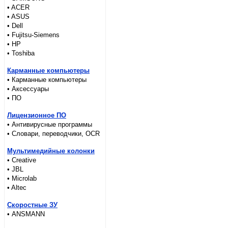
• ACER
• ASUS
• Dell
• Fujitsu-Siemens
• HP
• Toshiba
Карманные компьютеры
• Карманные компьютеры
• Аксессуары
• ПО
Лицензионное ПО
• Антивирусные программы
• Словари, переводчики, OCR
Мультимедийные колонки
• Creative
• JBL
• Microlab
• Altec
Скоростные ЗУ
• ANSMANN