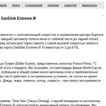
·
·
·
·
·
·
варов
поиск
содержание
новинки
гарантия
барахолка
.
anDisk Extreme III
zi) пролетел с ошеломляющей скоростью в направление вратаря Бартеза
о каждый сантиметр полета мяча от лобовой части до задней сетки1.
му используют карты памяти с самой высокой скоростью записи и
 карты SanDisk Extreme ® III емкостью от 2 до 8 ГБ .
Гуерин (Didier Guerin), представитель агенства France Press: "С
ой этого стандарта. Мы осознаем, что миллиарды фанов World Cup во
ы публикуем в общей сумме около миллиона слов и приблизительно
ы часто работают в экстремальных условиях, не только во время
е. Дождь, жара, темнота, холод, скорость - они смогут воспроизвести
пример. Таня Чанг (Tanya Chuang), старший менеджер по розничному
k Extreme III предшествовал интенсивный период тестирования. Мы