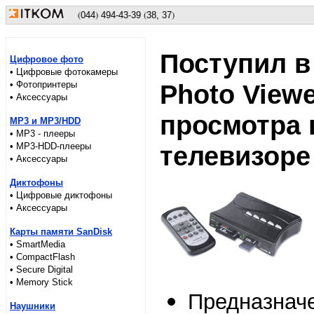
(
)
(
)
044
494
-43-39
38, 37
Поступил в 
Цифровое фото
• Цифровые фотокамеры
• Фотопринтеры
Photo Viewe
• Аксессуары
просмотра
MP3 и MP3/HDD
• MP3 - плееры
• MP3-HDD-плееры
телевизоре
• Аксессуары
Диктофоны
• Цифровые диктофоны
• Аксессуары
Карты памяти SanDisk
• SmartMedia
• CompactFlash
• Secure Digital
• Memory Stick
Предназнач
Наушники