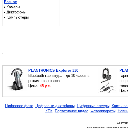
Разное
• Камеры
• Диктофоны
• Компьютеры
.
PLANTRONICS Explorer 330
PLA
Bluetooth гарнитура - до 10 часов в
Гарни
режиме разговора.
непр
Цена:
45 у.е.
голо
Цен
Цифровое фото
Цифровые диктофоны
Цифровые плееры
Карты па
КПК
Портативное видео
Фотоаппараты
Новин
Copyrigh
Перепечатка материалов возм