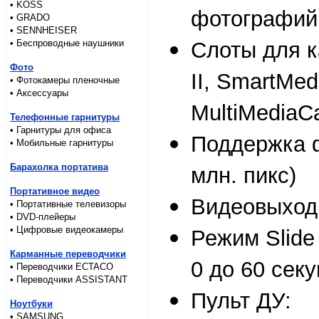
• KOSS
фотографий 
• GRADO
• SENNHEISER
• Беспроводные наушники
Слоты для к
Фото
II, SmartMe
• Фотокамеры пленочные
• Аксессуары
MultiMediaC
Телефонные гарнитуры
• Гарнитуры для офиса
Поддержка 
• Мобильные гарнитуры
Барахолка портатива
млн. пикс)
Портативное видео
Видеовыход
• Портативные телевизоры
• DVD-плейеры
• Цифровые видеокамеры
Режим Slide
Карманные переводчики
0 до 60 секу
• Переводчики ECTACO
• Переводчики ASSISTANT
Пульт ДУ:
Ноутбуки
• SAMSUNG