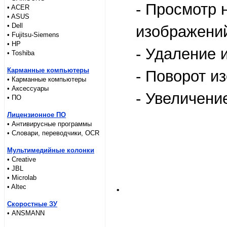
- Просмотр 
• ACER
• ASUS
• Dell
изображений
• Fujitsu-Siemens
• HP
- Удаление 
• Toshiba
Карманные компьютеры
- Поворот и
• Карманные компьютеры
• Аксессуары
- Увеличени
• ПО
Лицензионное ПО
• Антивирусные программы
• Словари, переводчики, OCR
Мультимедийные колонки
• Creative
• JBL
• Microlab
.
• Altec
Скоростные ЗУ
• ANSMANN