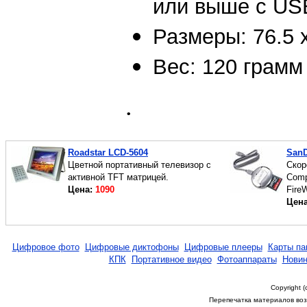
или выше с US
Размеры: 76.5 x
Вес: 120 грамм
.
Roadstar LCD-5604
SanD
Цветной портативный телевизор с
Скор
активной TFT матрицей.
Comp
Цена:
1090
FireW
Цен
Цифровое фото
Цифровые диктофоны
Цифровые плееры
Карты па
КПК
Портативное видео
Фотоаппараты
Новин
Copyright 
Перепечатка материалов возм