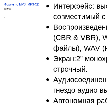
Интерфейс: вы
Форум по МP3, MP3-CD
[02/03]
совместимый с
.
Воспроизведени
(CBR & VBR), 
файлы), WAV 
Экран:
2” монох
строчный.
Аудиосоединен
гнездо аудио в
Автономная раб