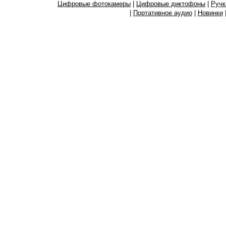
Цифровые фотокамеры
|
Цифровые диктофоны
|
Ручк
|
Портативное аудио
|
Новинки