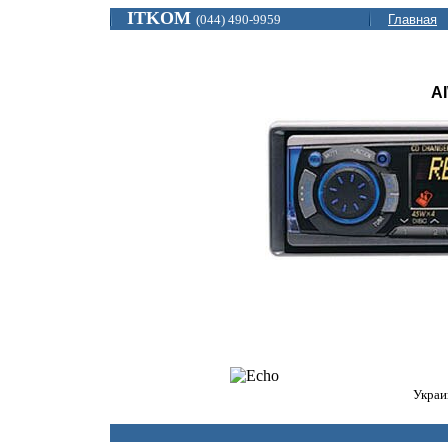
ITKOM
(044) 490-9959
Главная
A
Украи