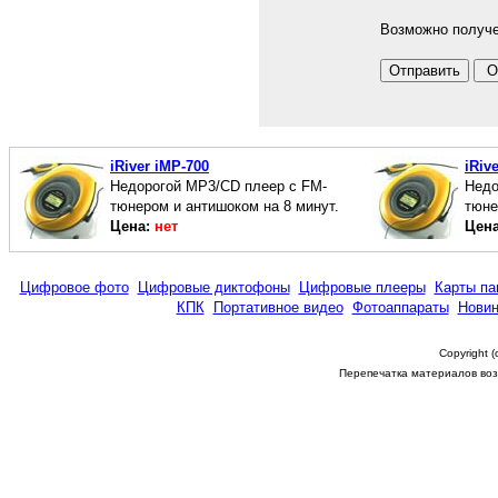
Возможно получе
iRiver iMP-700
iRiv
Недорогой MP3/CD плеер с FM-
Недо
тюнером и антишоком на 8 минут.
тюне
Цена:
нет
Цен
Цифровое фото
Цифровые диктофоны
Цифровые плееры
Карты па
КПК
Портативное видео
Фотоаппараты
Новин
Copyright 
Перепечатка материалов возм