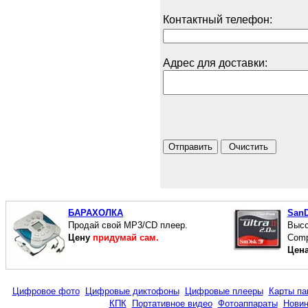
Контактный телефон:
Адрес для доставки:
БАРАХОЛКА
SanD
Продай свой MP3/CD плеер.
Высо
Цену
придумай сам.
Comp
Цен
Цифровое фото
Цифровые диктофоны
Цифровые плееры
Карты па
КПК
Портативное видео
Фотоаппараты
Новин