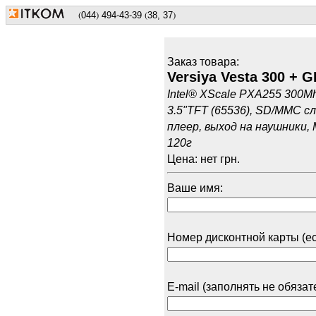
(
)
(
)
044
494
-43-39
38, 37
Заказ товарa:
Versiya Vesta 300 + 
Intel® XScale PXA255 300Mh
3.5"TFT (65536), SD/MMC сл
плеер, выход на наушники, M
120г
Цена: нет грн.
Ваше имя:
Номер дисконтной карты (ес
E-mail (заполнять не обязат