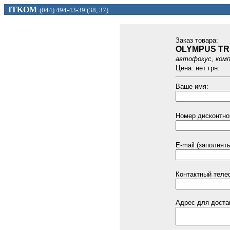
ITKOM
(044) 494
-43-39 (
38, 37)
Заказ товарa:
OLYMPUS TRI
автофокус, ком
Цена: нет грн.
Ваше имя:
Номер дисконтной
E-mail (заполнят
Контактный теле
Адрес для доста