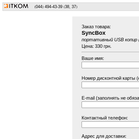
(
)
(
)
044
494
-43-39
38, 37
Заказ товарa:
SyncBox
портативный USB копир (
Цена: 330 грн.
Ваше имя:
Номер дисконтной карты (е
E-mail (заполнять не обяз
Контактный телефон:
Адрес для доставки: