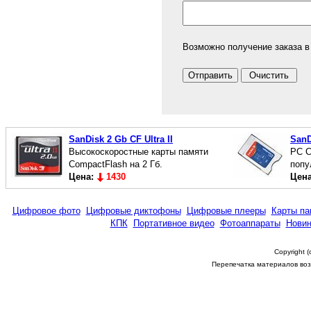
Возможно получение заказа в
SanDisk 2 Gb CF Ultra II
San
Высокоскоростные карты памяти
PC C
CompactFlash на 2 Гб.
попу
Цена:
1430
Цен
Цифровое фото
Цифровые диктофоны
Цифровые плееры
Карты па
КПК
Портативное видео
Фотоаппараты
Новин
Copyright 
Перепечатка материалов возм