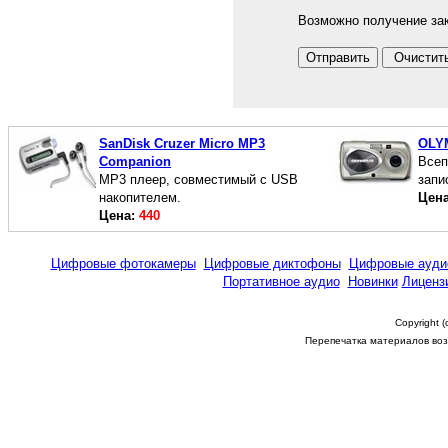
Возможно получение зак
SanDisk Cruzer Micro MP3
OLYM
Companion
Всеп
МР3 плеер, совместимый с USB
запи
накопителем.
Цен
Цена:
440
Цифровые фотокамеры
Цифровые диктофоны
Цифровые ауди
Портативное аудио
Новинки
Лиценз
Copyright 
Перепечатка материалов возм