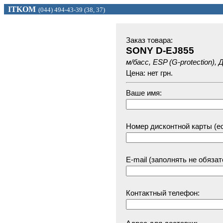
ITKOM
(044) 494
-43-39 (
38, 37)
Заказ товарa:
SONY D-EJ855
м/басс, ESP (G-protection),
Цена: нет грн.
Ваше имя:
Номер дисконтной карты (ес
E-mail (заполнять не обязат
Контактный телефон: