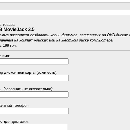
з товарa:
 MovieJack 3.5
амма позволяет создавать копии фильмов, записанных на DVD-дисках 
ранения на компакт-дисках или на жестком диске компьютера.
: 199 грн.
 имя:
р дисконтной карты (если есть):
il (заполнять не обязательно):
актный телефон:
с для доставки: