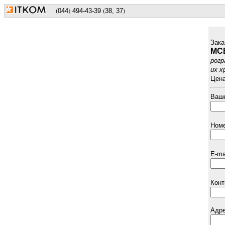
(
)
(
)
044
494
-43-39
38, 37
Зака
MCB
рогр
их х
Цена
Ваше
Номе
E-ma
Конт
Адре