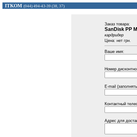
ITKOM
(044) 494
-43-39 (
38, 37)
Заказ товарa:
SanDisk PP M
кардридер
Цена: нет грн.
Ваше имя:
Номер дисконтной
E-mail (заполнят
Контактный теле
Адрес для доста