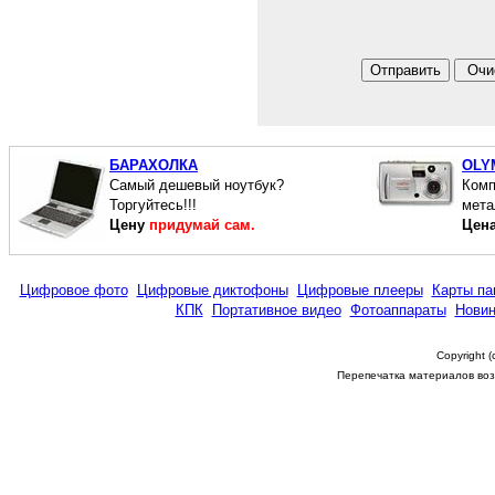
БАРАХОЛКА
OLY
Cамый дешевый ноутбук?
Комп
Торгуйтесь!!!
мета
Цену
придумай сам.
Цен
Цифровое фото
Цифровые диктофоны
Цифровые плееры
Карты па
КПК
Портативное видео
Фотоаппараты
Новин
Copyright 
Перепечатка материалов возм